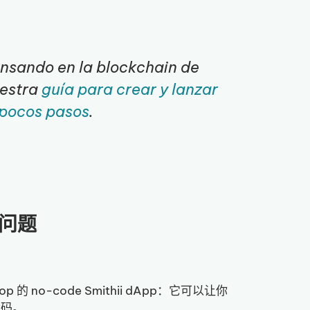
ensando en la blockchain de
uestra
guía para crear y lanzar
 pocos pasos
.
见问题
rop 的 no-code Smithii dApp：它可以让你
代码。