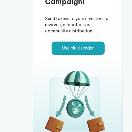
Campaign!
Send tokens to your investors for
rewards, allocations or
community distribution.
Use Multisender