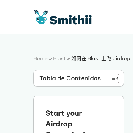
跳
至
内
容
Home
»
Blast
»
如何在 Blast 上做 airdrop
Tabla de Contenidos
Start your
Airdrop