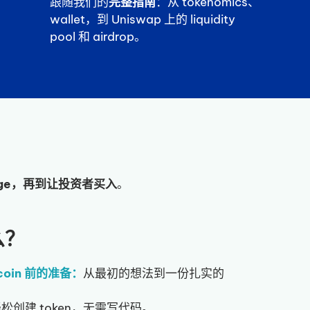
跟随我们的
完整指南
：从 tokenomics、
wallet，到 Uniswap 上的 liquidity
pool 和 airdrop。
hange，再到让投资者买入
。
么？
 coin 前的准备：
从最初的想法到一份扎实的
松创建 token，无需写代码。