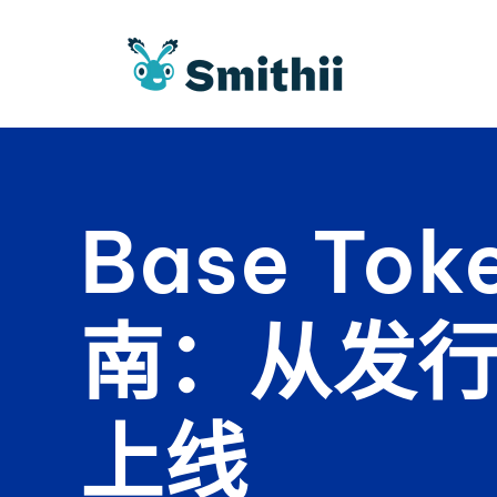
跳
至
内
容
Base To
南：从发
上线