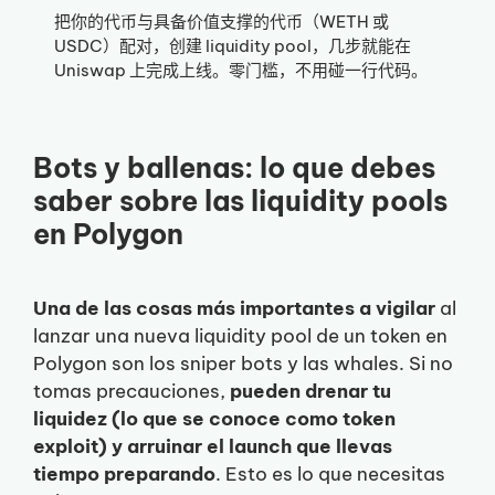
把你的代币与具备价值支撑的代币（WETH 或
USDC）配对，创建 liquidity pool，几步就能在
Uniswap 上完成上线。零门槛，不用碰一行代码。
Bots y ballenas: lo que debes
saber sobre las liquidity pools
en Polygon
Una de las cosas más importantes a vigilar
al
lanzar una nueva liquidity pool de un token en
Polygon son los sniper bots y las whales. Si no
tomas precauciones,
pueden drenar tu
liquidez (lo que se conoce como token
exploit) y arruinar el launch que llevas
tiempo preparando
. Esto es lo que necesitas