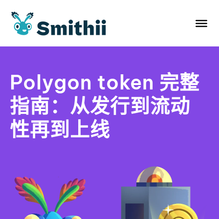
跳
至
内
容
Polygon token 完整
指南：从发行到流动
性再到上线