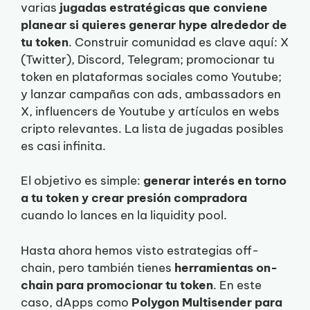
varias
jugadas estratégicas que conviene
planear si quieres generar hype alrededor de
tu token
. Construir comunidad es clave aquí: X
(Twitter), Discord, Telegram; promocionar tu
token en plataformas sociales como Youtube;
y lanzar campañas con ads, ambassadors en
X, influencers de Youtube y artículos en webs
cripto relevantes. La lista de jugadas posibles
es casi infinita.
El objetivo es simple:
generar interés en torno
a tu token y crear presión compradora
cuando lo lances en la liquidity pool.
Hasta ahora hemos visto estrategias off-
chain, pero también tienes
herramientas on-
chain para promocionar tu token
. En este
caso, dApps como
Polygon Multisender para