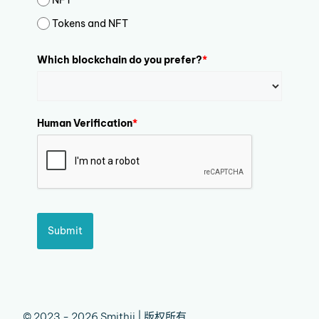
Tokens and NFT
Which blockchain do you prefer?
*
Human Verification
*
Submit
© 2023 - 2026 Smithii | 版权所有