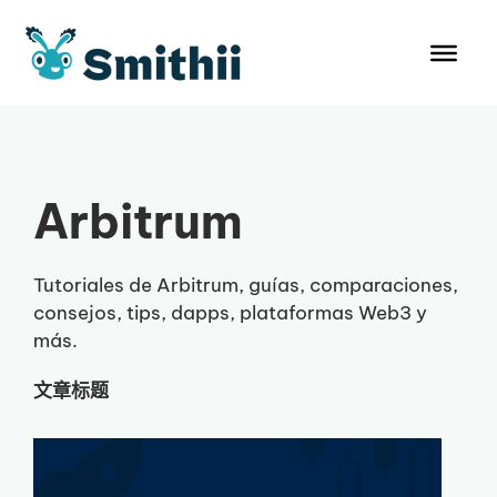
跳
至
内
容
Arbitrum
Tutoriales de Arbitrum, guías, comparaciones,
consejos, tips, dapps, plataformas Web3 y
más.
文章标题