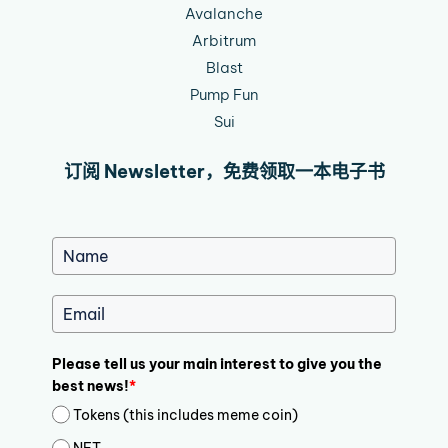
Avalanche
Arbitrum
Blast
Pump Fun
Sui
订阅 Newsletter，免费领取一本电子书
Please tell us your main interest to give you the
best news!
*
Tokens (this includes meme coin)
NFT