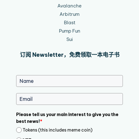
Avalanche
Arbitrum
Blast
Pump Fun
Sui
订阅 Newsletter，免费领取一本电子书
Please tell us your main interest to give you the
best news!
*
Tokens (this includes meme coin)