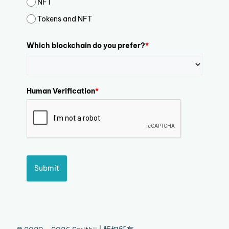
NFT
Tokens and NFT
Which blockchain do you prefer?
*
Human Verification
*
Submit