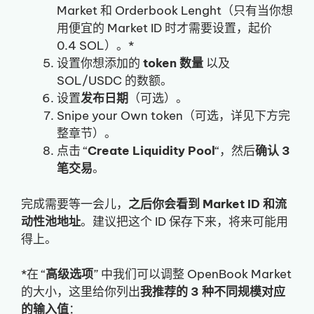
Market 和 Orderbook Lenght（只有当你想
用便宜的 Market ID 时才需要设置，起价
0.4 SOL）。*
设置你想添加的
token 数量
以及
SOL/USDC 的数额。
设置
发布日期
（可选）。
Snipe your Own token（可选，详见下方完
整章节）。
点击 “
Create Liquidity Pool
“，然后
确认
3
笔交易
。
完成需要等一会儿，
之后你会看到 Market ID 和流
动性池地址
。建议把这个 ID 保存下来，将来可能用
得上。
*在 “
高级选项
” 中我们可以调整 OpenBook Market
的大小，这里给你列出
我推荐的 3 种不同规模对应
的输入值
：