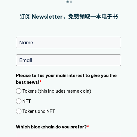
Sui
订阅 Newsletter，免费领取一本电子书
Please tell us your main interest to give you the
best news!
*
Tokens (this includes meme coin)
NFT
Tokens and NFT
Which blockchain do you prefer?
*