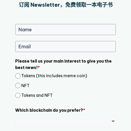
订阅 Newsletter，免费领取一本电子书
Please tell us your main interest to give you the
best news!
*
Tokens (this includes meme coin)
NFT
Tokens and NFT
Which blockchain do you prefer?
*