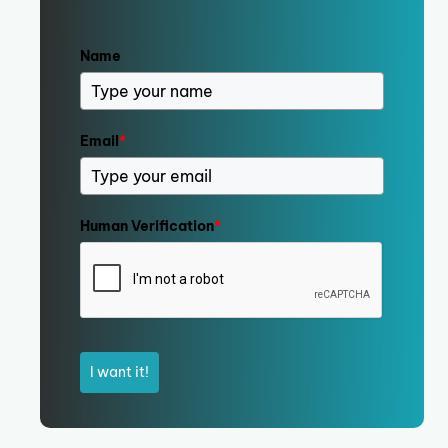
Name
Email
*
Human Verification
*
I want it!