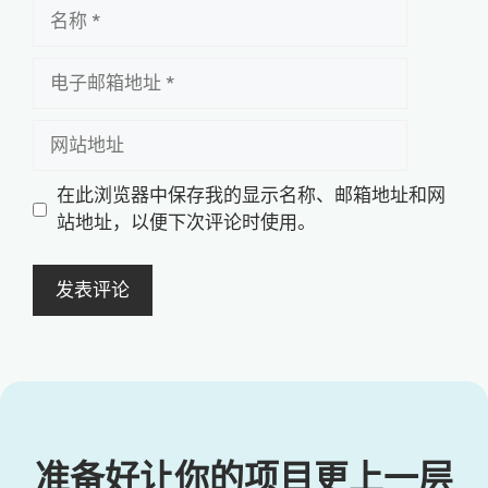
名
称
电
子
邮
网
箱
站
地
地
在此浏览器中保存我的显示名称、邮箱地址和网
址
址
站地址，以便下次评论时使用。
准备好让你的项目更上一层