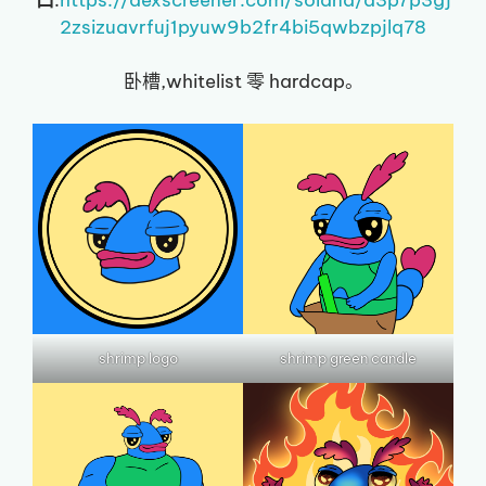
2zsizuavrfuj1pyuw9b2fr4bi5qwbzpjlq78
卧槽,whitelist 零 hardcap。
shrimp logo
shrimp green candle