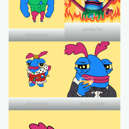
shrimp fire
shrimp chad
shrimp king
shrimp brindis