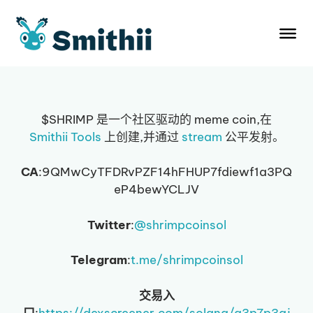
跳
至
内
容
$SHRIMP 是一个社区驱动的 meme coin,在
Smithii Tools
上创建,并通过
stream
公平发射。
CA
:9QMwCyTFDRvPZF14hFHUP7fdiewf1a3PQ
eP4bewYCLJV
Twitter
:
@shrimpcoinsol
Telegram
:
t.me/shrimpcoinsol
交易入
口
:
https://dexscreener.com/solana/a3p7p3gj