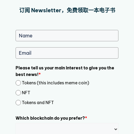
订阅 Newsletter，免费领取一本电子书
Please tell us your main interest to give you the
best news!
*
Tokens (this includes meme coin)
NFT
Tokens and NFT
Which blockchain do you prefer?
*