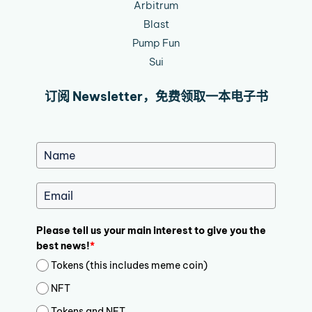
Arbitrum
Blast
Pump Fun
Sui
订阅 Newsletter，免费领取一本电子书
Please tell us your main interest to give you the
best news!
*
Tokens (this includes meme coin)
NFT
Tokens and NFT