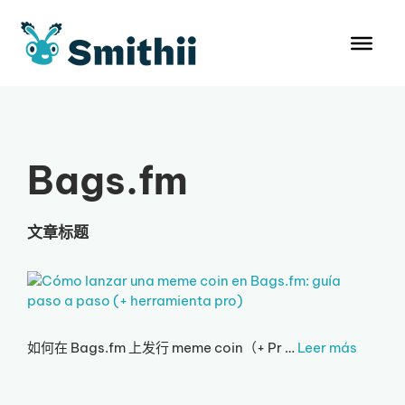
跳
至
内
容
Bags.fm
文章标题
如何在 Bags.fm 上发行 meme coin（+ Pr …
Leer más