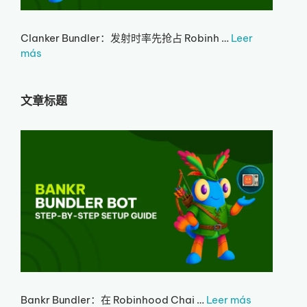
Clanker Bundler：发射时率先抢占 Robinh …
Leer
más
文章标题
Bankr Bundler：在 Robinhood Chai …
Leer más