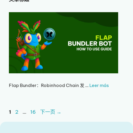
Flap Bundler：Robinhood Chain 发 …
Leer más
页
页
页
1
2
…
16
下一页
→
面
面
面