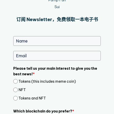
Sui
订阅 Newsletter，免费领取一本电子书
Please tell us your main interest to give you the
best news!
*
Tokens (this includes meme coin)
NFT
Tokens and NFT
Which blockchain do you prefer?
*