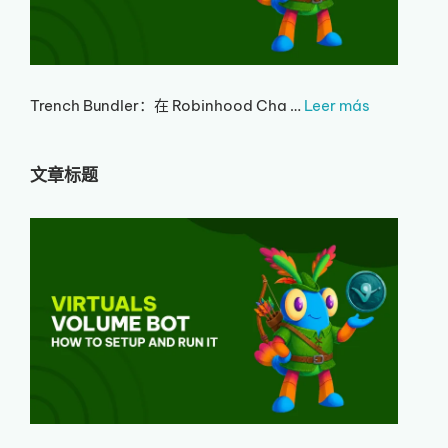
Trench Bundler：在 Robinhood Cha …
Leer más
文章标题