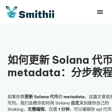
跳
至
内
容
如何更新 Solana 代
metadata：分步教
如果你想
更新
Solana 代币
的
metadata
，这篇文章就
写的。我们会教你如何用 Solana
自定义
创建你自己的
Staking，
无需编程
，仅需
1 分钟
。可以编辑你 spl 代