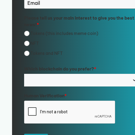
Please tell us your main interest to give you the best
news!
*
Tokens (this includes meme coin)
NFT
Tokens and NFT
Which blockchain do you prefer?
*
Human Verification
*