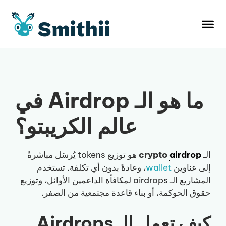
نتقل
لى
لمحتوى
ما هو الـ Airdrop في
عالم الكريبتو؟
الـ
airdrop
crypto
هو توزيع tokens يُرسَل مباشرةً
إلى عناوين
wallet
، وعادةً بدون أي تكلفة. تستخدم
المشاريع الـ airdrops لمكافأة الداعمين الأوائل، وتوزيع
حقوق الحوكمة، أو بناء قاعدة مجتمعية من الصفر.
كيف تعمل الـ Airdrops