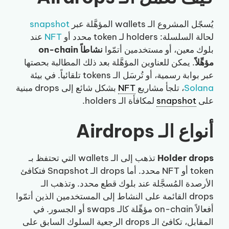
يُسجّل المشروع الـ wallets المؤهَّلة عبر
snapshot
لحالة السلسلة: holders لـ token محدد أو
NFT
عند
بلوك معين، أو مستخدمين أتمّوا
نشاطاً on-chain
مؤهِّلاً
. يمكن للعناوين المؤهَّلة بعد ذلك المطالبة بحصتها
عبر بوابة رسمية، أو تُرسَل الـ tokens تلقائياً. في بيئة
Solana
، تلجأ مشاريع
NFT
بشكل شائع إلى drops مبنية
على
snapshot
لمكافأة الـ holders.
أنواع الـ Airdrops
Holder drops
تذهب إلى الـ wallets التي تحتفظ بـ
token أو NFT محدد. أما drops الـ Snapshot فتكافئ
الأرصدة المُسجَّلة عند بلوك قطع محدد. وتذهب الـ
drops القائمة على النشاط إلى المستخدمين الذين أتمّوا
أفعالاً on-chain مؤهِّلة كالـ swaps أو الجسور. في
المقابل، تكافئ الـ drops الرجعية السلوك السابق على