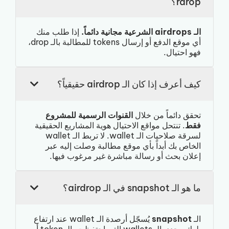
rdrop؟
الـ airdrops الشرعية مجانية دائماً.
إذا طلب منك
أي موقع الدفع أو إرسال tokens للمطالبة بالـ drop،
فهو احتيال.
كيف أعرف إذا كان الـ airdrop حقيقياً؟
تحقق دائماً من خلال
القنوات الرسمية للمشروع
فقط
. تنتحل مواقع الاحتيال هوية المشاريع الحقيقية
لسرقة صلاحيات الـ wallet. لا تربط الـ wallet
الخاص بك أبداً بأي موقع مطالبة وصلت إليه عبر
إعلان بحث أو رسالة مباشرة غير مرغوب فيها.
ما هو الـ snapshot في الـ airdrop؟
الـ
snapshot
يُسجّل أرصدة الـ wallet عند ارتفاع