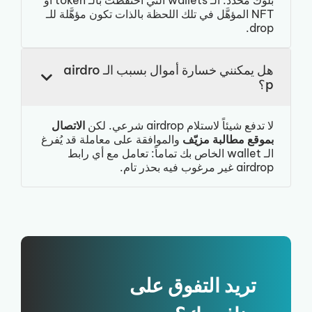
بلوك محدد. الـ wallets التي احتفظت بالـ token أو
NFT المؤهَّل في تلك اللحظة بالذات تكون مؤهَّلة للـ
drop.
هل يمكنني خسارة أموال بسبب الـ airdro
p؟
لا تدفع شيئاً لاستلام airdrop شرعي. لكن
الاتصال
بموقع مطالبة مزيّف
والموافقة على معاملة قد يُفرغ
الـ wallet الخاص بك تماماً: تعامل مع أي رابط
airdrop غير مرغوب فيه بحذر تام.
تريد التفوق على