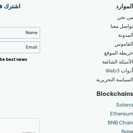
لموارد
اشترك في ال
ن نحن
واصل معنا
لمدونة
لقاموس
ريطة الموقع
the best news!
لأسئلة الشائعة
دوات Web3
لسياسة التحريرية
Blockchain
Solan
Ethereu
BNB Chai
Bas