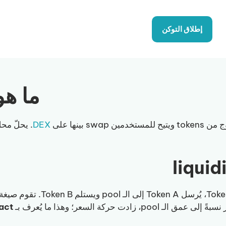
إطلاق التوكن
ما هو uidity Pool
دمين swap بينها على
DEX
act