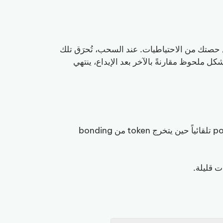
 حصتك من الاحتياطيات. عند السحب، تُحرَق تلك
ذا تحرّك سعر token بشكل ملحوظ مقارنةً بالآخر بعد الإيداع، ينتهي
إنشاء الـ pool تلقائياً حين يتخرج token من bonding
ت قليلة.