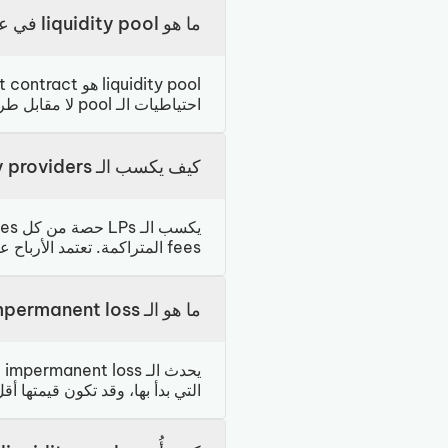
ما هو liquidity pool في عالم الكريبتو؟
liquidity pool هو smart contract يحتفظ بزوج من tokens ويُشغّل عمليات الـ swap على
احتياطيات الـ pool لا مقابل طرف محدد.
كيف يكسب الـ liquidity providers أرباحهم؟
fees المتراكمة. تعتمد الأرباح على حجم الـ pool وفئة الـ fees ومستوى النشاط.
ما هو الـ impermanent loss؟
التي بدأ بها، وقد تكون قيمتها أقل من الاحتف