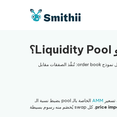
Liq؟
. يحلّ محل نموذج order book: تُنفَّذ الصفقات مقابل
AMM
الخاصة بالـ pool بضبط نسبة الـ
price imp
. كل swap يُخصَم منه رسوم بسيطة