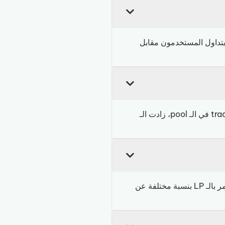
يتداول المستخدمون مقابل
يكسب الـ LPs حصة من كل trading fees تتولّد في pool الخاص بهم. كلما زاد حجم الـ trading volume في الـ pool، زادت الـ
يحدث الـ impermanent loss حين يتغيّر سعر token في الـ pool بشكل ملحوظ بعد الإيداع. ينتهي الأمر بالـ LP بنسبة مختلفة عن