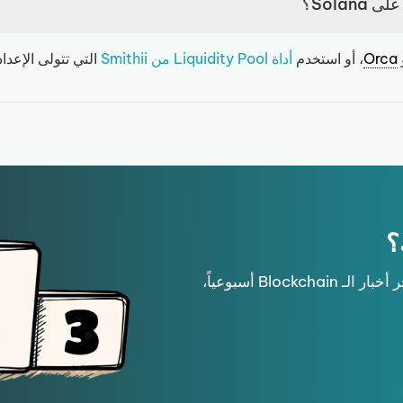
Orca
، أو استخدم
أداة Liquidity Pool من Smithii
التي تتولى الإعدا
؟
انضم إلى النشرة الإخبارية واحصل على آخر أخبار الـ Blockchain أسبوعياً،