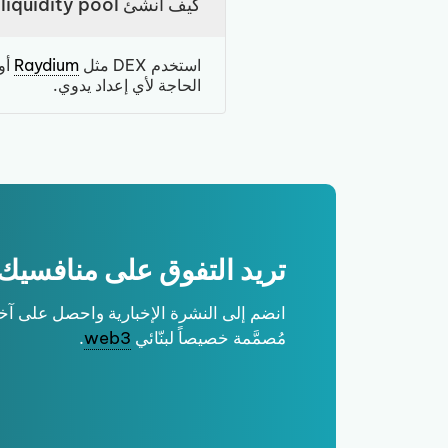
كيف أُنشئ liquidity pool على Solana؟
استخدم DEX مثل
Raydium
أو
الحاجة لأي إعداد يدوي.
تريد التفوق على منافسيك
مُصمَّمة خصيصاً لبنّائي
web3
.