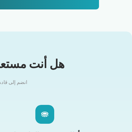
هل أنت مستعد 
انضم إلى قادة الـ trenches ومئات الفرق التي تُطلق وتُدير tokens الخ