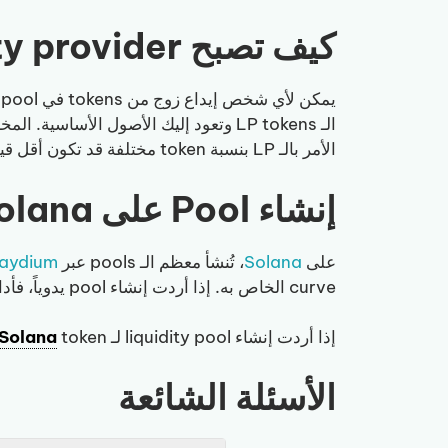
كيف تصبح liquidity provider
يمكن لأي شخص إيداع زوج من tokens في pool وكسب حصة من trading fees. يُصدر الـ pool
الـ LP tokens وتعود إليك الأصول الأساسية. المخاطرة الرئيسية هي
الأمر بالـ LP بنسبة token مختلفة قد تكون أقل قيمةً من الاحتفاظ بكلا الـ tokens بشكل منفصل.
إنشاء Pool على Solana
على
Solana
، تُنشأ معظم الـ pools عبر
aydium
curve الخاص به. إذا أردت إنشاء pool يدوياً، فأداة Liquidity Pool من Smithii تُغطي العملية كاملةً بنقرات قليلة.
إذا أردت إنشاء liquidity pool لـ
token، فإن
Solana
الأسئلة الشائعة