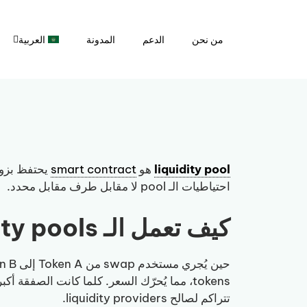
نتقل
لى
من نحن
الدعم
المدونة
العربية
لمحتوى
liquidity pool
هو
smart contract
يحتفظ بزوج من tokens ويتيح للمستخ
احتياطيات الـ pool لا مقابل طرف مقابل محدد.
كيف تعمل الـ liquidity pools
حين يُجري مستخدم swap من Token A إلى Token B، يُرسل Token A إلى الـ pool ويستلم Token B. تقوم صيغة تسعير
tokens، مما يُحرّك السعر. كلما كانت الصفقة أكبر نسبةً إلى عمق الـ pool، زادت حركة السعر؛ وهذا ما يُعرف بـ
تتراكم لصالح liquidity providers.