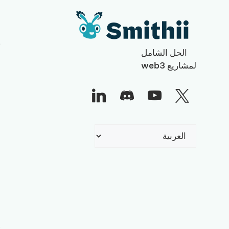
ا
م
ت
الحل الشامل
ا
لمشاريع web3
ا
خ
ا
أ
اختر
ا
لغة
s
a
m
n
e