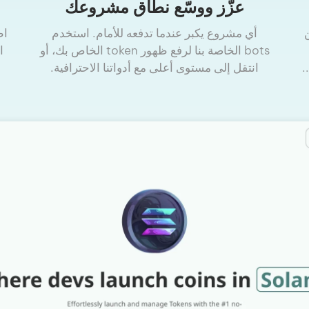
عزّز ووسّع نطاق مشروعك
أي مشروع يكبر عندما تدفعه للأمام. استخدم
اط
bots الخاصة بنا لرفع ظهور token الخاص بك، أو
ا
انتقل إلى مستوى أعلى مع أدواتنا الاحترافية.