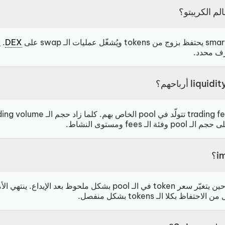
DEX
. 
اظ بكلا الـ tokens بشكل منفصل.