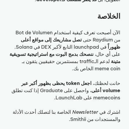
الخلاصة
الآن أصبحت تعرف كيفية استخدام Bot de Volumen
من Raydium حتى
تصل مشاريعك إلى مواقع أعلى
ظهوراً
في launchpad التابع لأكبر DEX في Solana.
على أي حال،
ننصحك بدمج البوت مع استراتيجية تسويقية
متينة
لدعم الـtraffic بمستثمرين حقيقيين يثقون بـ
meme coin الخاص بك.
حانت لحظتك،
اجعل token يحظى بظهور أكبر عبر
volume أعلى
، واحصل على Graduate إذا كنت تطلق
memecoins على LaunchLab.
اشترك في
Newsletter
الخاصة بنا لتصلك أحدث الأدلة
والمستجدات من Smithii.