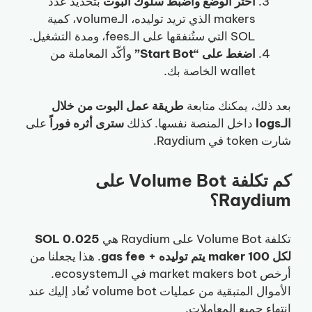
اختر الوضع واضبط سلوك البوت
بتحديد عدد
makers الذي تريد توليده، الـvolume، كمية
SOL التي ستُنفقها على الـfees، ومدة التشغيل.
اضغط على “Start Bot”
وأكّد المعاملة من
wallet الخاصة بك.
بعد ذلك، يمكنك متابعة
طريقة عمل البوت من خلال
الـlogs
داخل المنصة نفسها. كذلك
سترى أثره فوراً
على
شارت token في Raydium.
كم تكلفة Volume Bot على
Raydium؟
تكلفة Volume Bot على Raydium هي
0.025 SOL
لكل 100 maker يتم توليده + gas fee
. هذا يجعلنا من
أرخص market makers bot في الـecosystem.
الأموال المتبقية من عمليات volume bot تُعاد إليك عند
انتهاء جميع المعاملات.