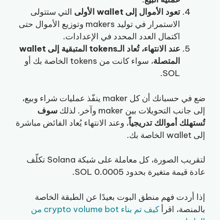
تعود الأموال إلى wallet الأولى
التي ستتولى
الاستمرار في توليد makers وتوزيع الأموال حتى
اكتمال العدد المحدد في الإعدادات.
عند الانتهاء، تُعاد الـtokens المتبقية إلى wallet
المتصلة
، سواء كانت من tokens الخاصة بك أو
SOL.
ضع في حسبانك أن كل maker ينفّذ عمليات شراء وبيع،
إلى جانب التحويلات بين maker وآخر. لذلك
سوف
تُستهلك أموالك تدريجياً
، وعند الانتهاء يُعاد الفائض مباشرة
إلى wallet الخاصة بك.
لتقريب الصورة، كل معاملة على شبكة Solana تكلّف
عادة قيمة متغيرة بحدود 0.0005 SOL.
إذا أردت فهم منطق البوت بعيدًا عن الطبقة الخاصة
بالمنصة، اقرأ
كيف تم بناء crypto volume bot من