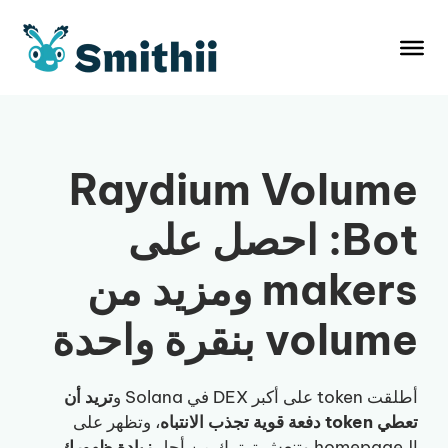
نتقل
لى
لمحتوى
Raydium Volume
Bot: احصل على
makers ومزيد من
volume بنقرة واحدة
أطلقت token على أكبر DEX في Solana و
تريد أن
تعطي token دفعة قوية تجذب الانتباه
، وتظهر على
الـhomepage وتنعش ترتيبك من أجل
زيادة ظهورك
.