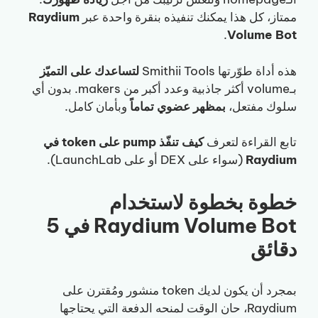
ممتاز، كل هذا يمكنك تنفيذه بنقرة واحدة عبر
Raydium
.
Volume Bot
هذه أداة طوّرتها Smithii Tools
لتساعدك على التميّز
بـvolume أكثر جاذبية وعدد أكبر من makers. بدون أي
سلوك مفتعل،
بمظهر عضوي تماماً
وبأمان كامل.
تابع القراءة لتعرف
كيف تنفّذ pump على token في
Raydium
(سواء على DEX أو على LaunchLab).
خطوة بخطوة لاستخدام
Raydium Volume Bot في 5
دقائق
بمجرد أن يكون لديك token منشور ومُقترن على
Raydium، حان الوقت لمنحه الدفعة التي يحتاجها