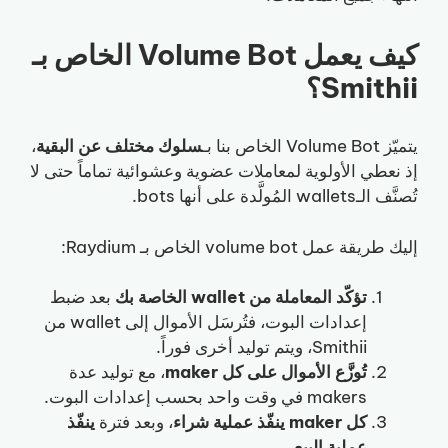
كيف يعمل Volume Bot الخاص بـ
Smithii؟
يتميّز Volume Bot الخاص بنا بـ
سلوك مختلف عن البقية
،
إذ نعطي الأولوية لمعاملات عضوية وعشوائية تماماً حتى لا
تُصنَّف الـwallets المُولَّدة على أنها bots.
إليك طريقة عمل volume bot الخاص بـ Raydium:
تؤكّد المعاملة من wallet الخاصة بك
بعد ضبط
إعدادات البوت، فتُرسَل الأموال إلى wallet من
Smithii، ويتم توليد أخرى فوراً.
تُوزَّع الأموال على كل maker
، مع توليد عدة
makers في وقت واحد بحسب إعدادات البوت.
كل maker ينفّذ عملية شراء
، وبعد فترة
ينفّذ
عملية البيع
.