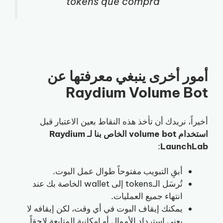
tokens que compra
أمور أخرى ينبغي معرفتها عن
Raydium Volume Bot
أخيراً، نريدك أن تأخذ هذه النقاط بعين الاعتبار قبل
استخدام volume bot الخاص بنا لـ Raydium
:
LaunchLab
أبقِ التبويب مفتوحاً طوال عمل البوت.
تُرسَل الـtokens إلى wallet الخاصة بك عند
انتهاء جميع العمليات.
يمكنك إيقاف البوت في أي وقت، لكن إيقافه لا
يعني استرداد الأموال أو إمكانية المتابعة لاحقاً.