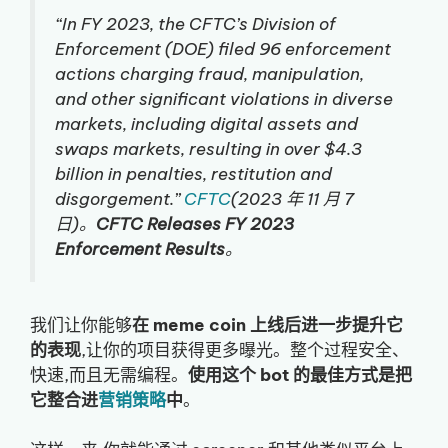
“In FY 2023, the CFTC’s Division of
Enforcement (DOE) filed 96 enforcement
actions charging fraud, manipulation,
and other significant violations in diverse
markets, including digital assets and
swaps markets, resulting in over $4.3
billion in penalties, restitution and
disgorgement.”
CFTC
(2023 年 11 月 7
日)。
CFTC Releases FY 2023
Enforcement Results
。
我们让你能够
在 meme coin 上线后进一步提升它
的表现
,让你的项目获得更多曝光。整个过程安全、
快速,而且无需编程。
使用这个 bot 的最佳方式是把
它整合进
营销策略
中
。