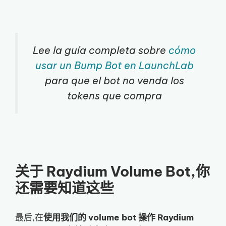
Lee la guía completa sobre
cómo
usar un Bump Bot en LaunchLab
para que el bot no venda los
tokens que compra
关于 Raydium Volume Bot,你
还需要知道这些
最后,在
使用我们的 volume bot 操作 Raydium