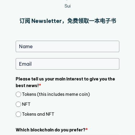
Sui
订阅 Newsletter，免费领取一本电子书
Please tell us your main interest to give you the
best news!
*
Tokens (this includes meme coin)
NFT
Tokens and NFT
Which blockchain do you prefer?
*