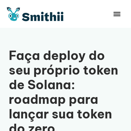
Pular
para
o
conteúdo
Faça deploy do
seu próprio token
de Solana:
roadmap para
lançar sua token
do zero