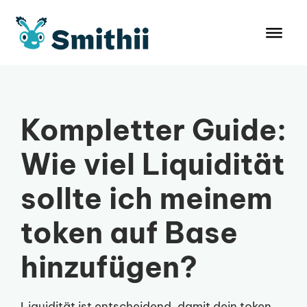
Zum
Inhalt
springen
Kompletter Guide:
Wie viel Liquidität
sollte ich meinem
token auf Base
hinzufügen?
Liquidität ist entscheidend, damit dein token