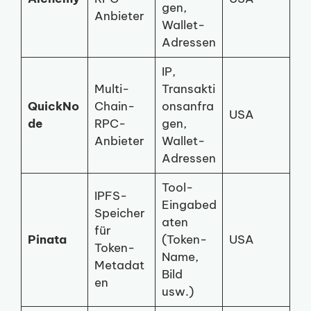
gen,
Anbieter
Wallet-
Adressen
IP,
Multi-
Transakti
QuickNo
Chain-
onsanfra
USA
de
RPC-
gen,
Anbieter
Wallet-
Adressen
Tool-
IPFS-
Eingabed
Speicher
aten
für
Pinata
(Token-
USA
Token-
Name,
Metadat
Bild
en
usw.)