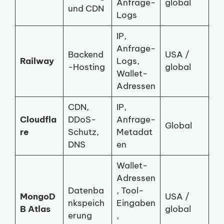
Anfrage-
global
und CDN
Logs
IP,
Anfrage-
Backend
USA /
Railway
Logs,
-Hosting
global
Wallet-
Adressen
CDN,
IP,
Cloudfla
DDoS-
Anfrage-
Global
re
Schutz,
Metadat
DNS
en
Wallet-
Adressen
Datenba
, Tool-
MongoD
USA /
nkspeich
Eingaben
B Atlas
global
erung
,