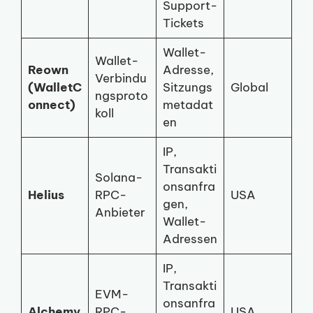
Support-
Tickets
Wallet-
Wallet-
Reown
Adresse,
Verbindu
(WalletC
Sitzungs
Global
ngsproto
onnect)
metadat
koll
en
IP,
Transakti
Solana-
onsanfra
Helius
RPC-
USA
gen,
Anbieter
Wallet-
Adressen
IP,
Transakti
EVM-
onsanfra
Alchemy
RPC-
USA