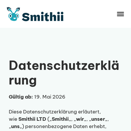
Zum
Inhalt
springen
Datenschutzerklä
rung
Gültig ab:
19. Mai 2026
Diese Datenschutzerklärung erläutert,
wie
Smithii LTD
(„
Smithii
„, „
wir
„, „
unser
„,
„
uns
„) personenbezogene Daten erhebt,