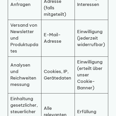
Adresse
Anfragen
Interessen
(falls
mitgeteilt)
Versand von
Newsletter
Einwilligung
E-Mail-
und
(jederzeit
Adresse
Produktupda
widerrufbar)
tes
Einwilligung
Analysen
(erteilt über
und
Cookies, IP,
unser
Reichweiten
Gerätedaten
Cookie-
messung
Banner)
Einhaltung
gesetzlicher,
Alle
steuerlicher
Erfüllung
relevanten