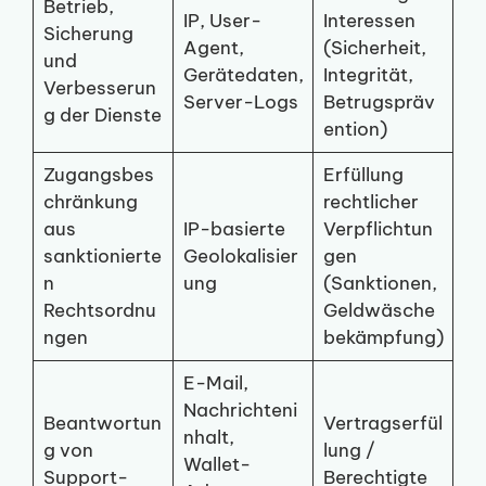
Betrieb,
IP, User-
Interessen
Sicherung
Agent,
(Sicherheit,
und
Gerätedaten,
Integrität,
Verbesserun
Server-Logs
Betrugspräv
g der Dienste
ention)
Zugangsbes
Erfüllung
chränkung
rechtlicher
aus
IP-basierte
Verpflichtun
sanktionierte
Geolokalisier
gen
n
ung
(Sanktionen,
Rechtsordnu
Geldwäsche
ngen
bekämpfung)
E-Mail,
Nachrichteni
Beantwortun
Vertragserfül
nhalt,
g von
lung /
Wallet-
Support-
Berechtigte