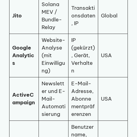
Solana
Transakti
MEV /
Jito
onsdaten
Global
Bundle-
, IP
Relay
Website-
IP
Google
Analyse
(gekürzt)
Analytic
(mit
, Gerät,
USA
s
Einwilligu
Verhalte
ng)
n
Newslett
E-Mail-
er und E-
Adresse,
ActiveC
Mail-
Abonne
USA
ampaign
Automati
mentpräf
sierung
erenzen
Benutzer
name,