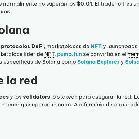
e normalmente no superan los
$0.01
. El trade-off es u
guas.
Solana
e
protocolos DeFi
, marketplaces de
NFT
y launchpads 
ketplace líder de
NFT
.
pump.fun
se convirtió en el
mem
as específicas de Solana como
Solana Explorer
y
Sols
 la red
fees
y los
validators
lo stakean para asegurar la red. 
in tener que operar un nodo. A diferencia de otras red