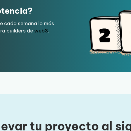
etencia?
ibe cada semana lo más
ra builders de
web3
.
levar tu proyecto al si