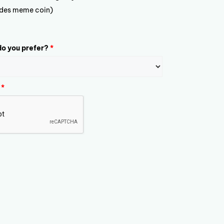
ludes meme coin)
o you prefer?
*
*