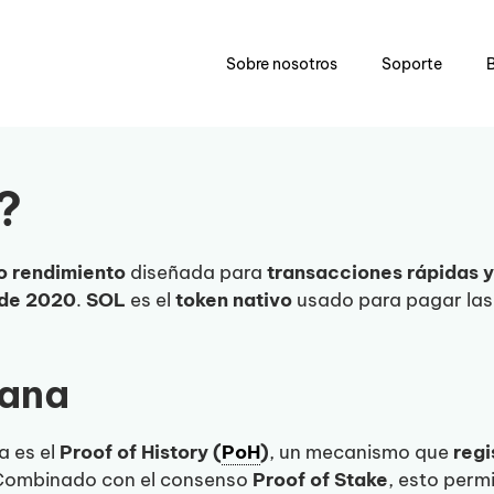
Sobre nosotros
Soporte
?
to rendimiento
diseñada para
transacciones rápidas y
de 2020
.
SOL
es el
token nativo
usado para pagar las t
lana
a es el
Proof of History (
PoH
)
, un mecanismo que
regi
. Combinado con el consenso
Proof of Stake
, esto perm