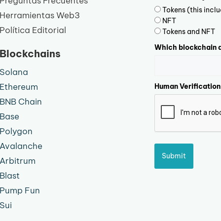
Preguntas Frecuentes
Tokens (this inc
Herramientas Web3
NFT
Política Editorial
Tokens and NFT
Which blockchain d
Blockchains
Solana
Ethereum
Human Verification
BNB Chain
Base
Polygon
Avalanche
Submit
Arbitrum
Blast
Pump Fun
Sui