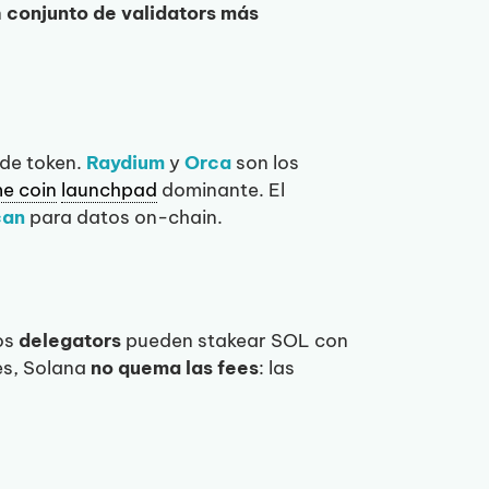
n
conjunto de validators más
de token.
Raydium
y
Orca
son los
e coin
launchpad
dominante. El
can
para datos on-chain.
Los
delegators
pueden stakear SOL con
es, Solana
no quema las fees
: las