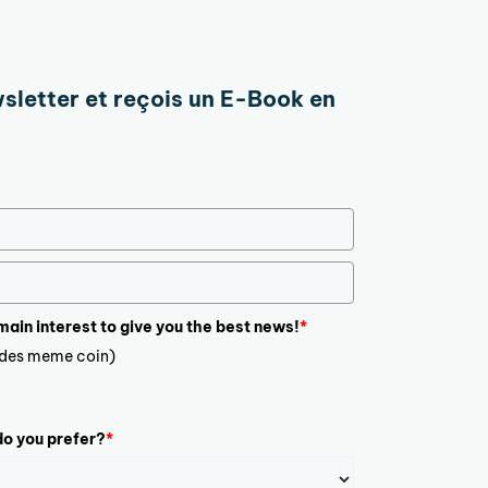
wsletter et reçois un E-Book en
 main interest to give you the best news!
*
ludes meme coin)
o you prefer?
*