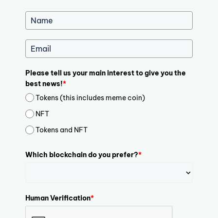
Please tell us your main interest to give you the
best news!
*
Tokens (this includes meme coin)
NFT
Tokens and NFT
Which blockchain do you prefer?
*
Human Verification
*