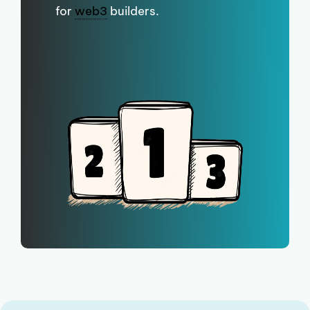
for
web3
builders.