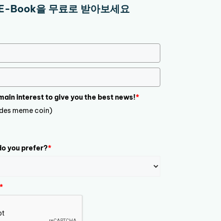
E-Book을 무료로 받아보세요
 main interest to give you the best news!
*
ludes meme coin)
o you prefer?
*
*