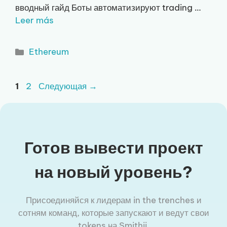
вводный гайд Боты автоматизируют trading …
Leer más
Рубрики
Ethereum
Страница
Страница
1
2
Следующая
→
Готов вывести проект
на новый уровень?
Присоединяйся к лидерам in the trenches и
сотням команд, которые запускают и ведут свои
tokens на Smithii.