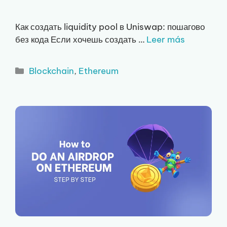
Как создать liquidity pool в Uniswap: пошагово
без кода Если хочешь создать …
Leer más
Рубрики
Blockchain
,
Ethereum