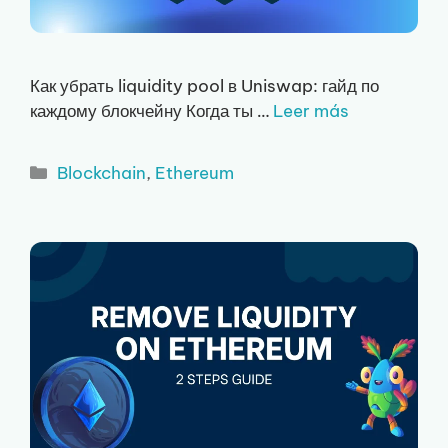
Как убрать liquidity pool в Uniswap: гайд по
каждому блокчейну Когда ты …
Leer más
Рубрики
Blockchain
,
Ethereum