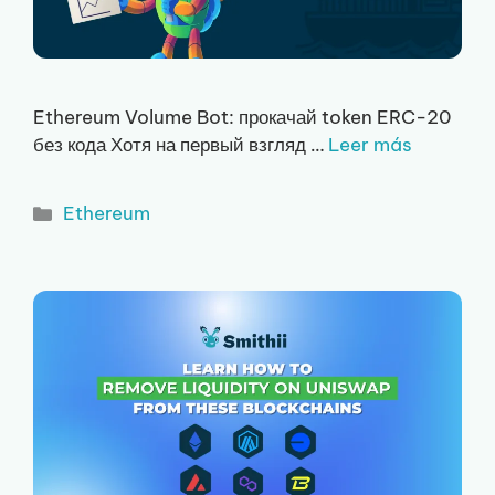
Ethereum Volume Bot: прокачай token ERC-20
без кода Хотя на первый взгляд …
Leer más
Рубрики
Ethereum