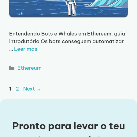
Entendendo Bots e Whales em Ethereum: guia
introdutório Os bots conseguem automatizar
…
Leer más
Categorias
Ethereum
Page
Page
1
2
Next
→
Pronto para levar o teu