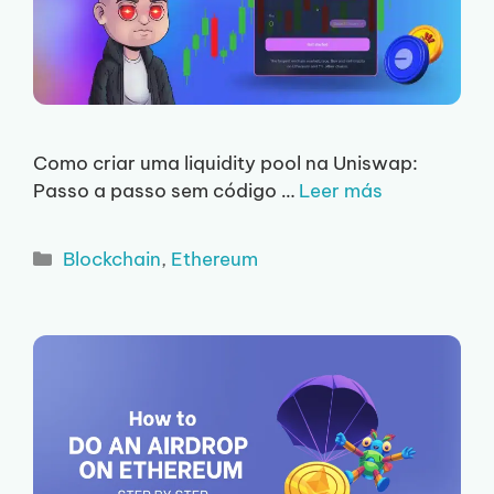
Como criar uma liquidity pool na Uniswap:
Passo a passo sem código …
Leer más
Categorias
Blockchain
,
Ethereum