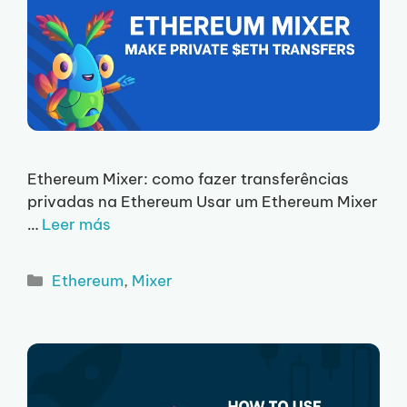
Ethereum Mixer: como fazer transferências
privadas na Ethereum Usar um Ethereum Mixer
…
Leer más
Categorias
Ethereum
,
Mixer