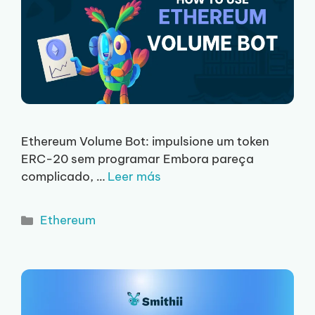
Ethereum Volume Bot: impulsione um token
ERC-20 sem programar Embora pareça
complicado, …
Leer más
Categorias
Ethereum