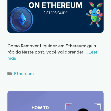
Como Remover Liquidez em Ethereum: guia
rápida Neste post, você vai aprender …
Leer
más
Categorias
Ethereum