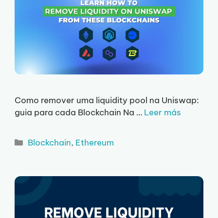
Como remover uma liquidity pool na Uniswap:
guia para cada Blockchain Na …
Leer más
Categorias
Blockchain
,
Ethereum