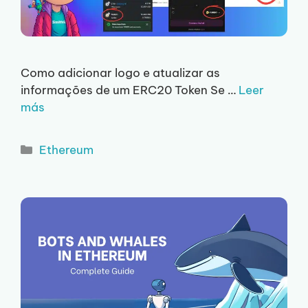
Como adicionar logo e atualizar as
informações de um ERC20 Token Se …
Leer
más
Categorias
Ethereum