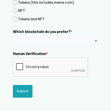
Tokens (this includes meme coin)
NFT
Tokens and NFT
Which blockchain do you prefer?
*
Human Verification
*
Submit