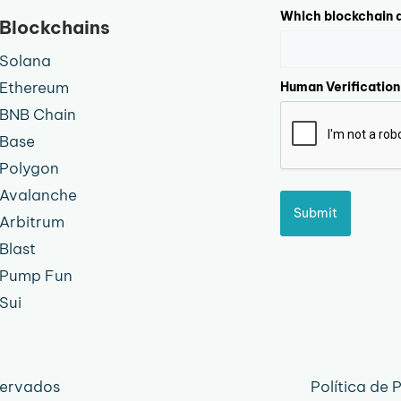
Which blockchain d
Blockchains
Solana
Ethereum
Human Verification
BNB Chain
Base
Polygon
Avalanche
Submit
Arbitrum
Blast
Pump Fun
Sui
servados
Política de 