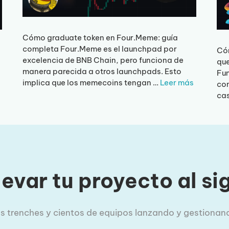
Cómo graduate token en Four.Meme: guía
completa Four.Meme es el launchpad por
Có
excelencia de BNB Chain, pero funciona de
que
manera parecida a otros launchpads. Esto
Fun
implica que los memecoins tengan …
Leer más
com
cas
levar tu proyecto al si
las trenches y cientos de equipos lanzando y gestionand