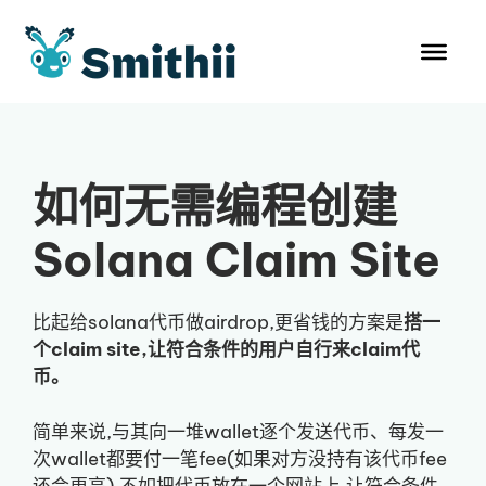
跳
至
内
容
如何无需编程创建
Solana Claim Site
比起给solana代币做airdrop,更省钱的方案是
搭一
个claim site,让符合条件的用户自行来claim代
币。
简单来说,与其向一堆wallet逐个发送代币、每发一
次wallet都要付一笔fee(如果对方没持有该代币fee
还会更高),不如把代币放在一个网站上,让符合条件