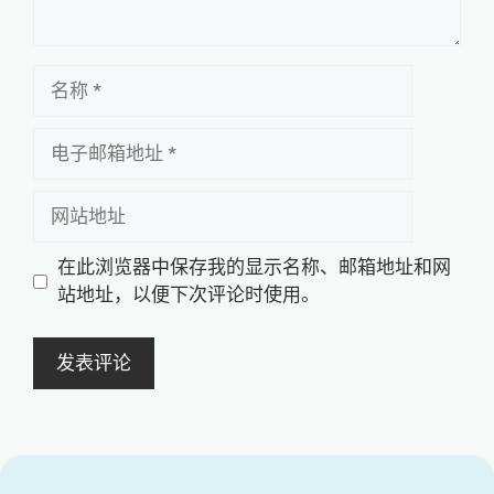
名
称
电
子
邮
网
箱
站
地
地
在此浏览器中保存我的显示名称、邮箱地址和网
址
址
站地址，以便下次评论时使用。