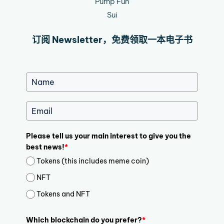
Pump Fun
Sui
订阅 Newsletter，免费领取一本电子书
Please tell us your main interest to give you the
best news!
*
Tokens (this includes meme coin)
NFT
Tokens and NFT
Which blockchain do you prefer?
*