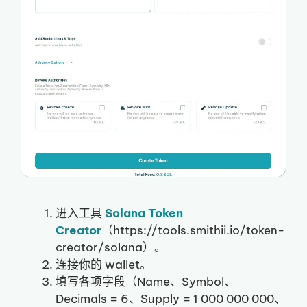
进入工具
Solana Token
Creator
（https://tools.smithii.io/token-
creator/solana）。
连接你的 wallet。
填写各项字段（Name、Symbol、
Decimals = 6、Supply = 1 000 000 000、