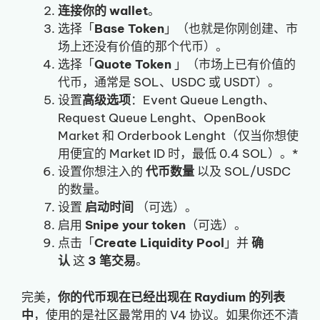
连接你的 wallet
。
选择「
Base Token
」（也就是你刚创建、市
场上还没有价值的那个代币）。
选择「
Quote Token
」（市场上已有价值的
代币，通常是 SOL、USDC 或 USDT）。
设置
高级选项
：Event Queue Length、
Request Queue Lenght、OpenBook
Market 和 Orderbook Lenght（仅当你想使
用便宜的 Market ID 时，最低 0.4 SOL）。*
设置你想注入的
代币数量
以及 SOL/USDC
的数量。
设置
启动时间
（可选）。
启用
Snipe your token
（可选）。
点击「
Create Liquidity Pool
」并
确
认
这
3 笔交易
。
完美，
你的代币现在已经出现在 Raydium 的列表
中
，使用的是社区最常用的 V4 协议。如果你还不清