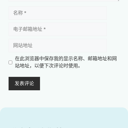
名
称
电
子
邮
网
箱
站
地
地
在此浏览器中保存我的显示名称、邮箱地址和网
址
址
站地址，以便下次评论时使用。