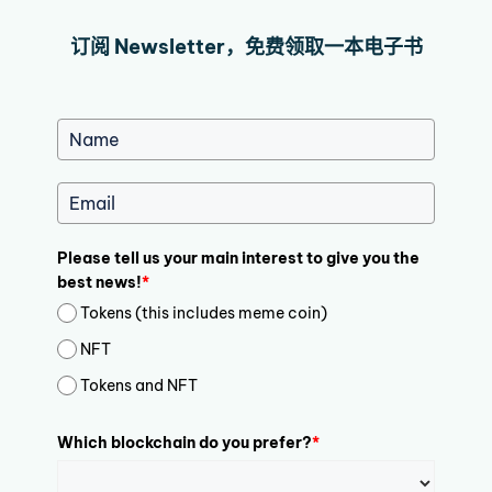
订阅 Newsletter，免费领取一本电子书
Please tell us your main interest to give you the
best news!
*
Tokens (this includes meme coin)
NFT
Tokens and NFT
Which blockchain do you prefer?
*