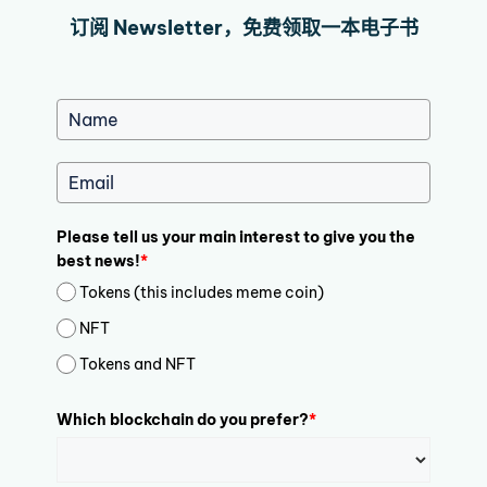
订阅 Newsletter，免费领取一本电子书
Please tell us your main interest to give you the
best news!
*
Tokens (this includes meme coin)
NFT
Tokens and NFT
Which blockchain do you prefer?
*