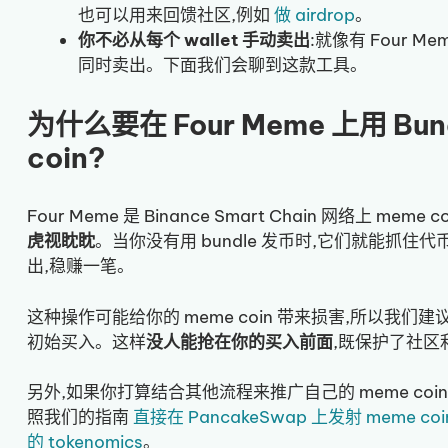
也可以用来回馈社区,例如
做 airdrop
。
你不必从每个 wallet 手动卖出
:就像有 Four Mem
同时卖出。下面我们会聊到这款工具。
为什么要在 Four Meme 上用 Bun
coin?
Four Meme 是 Binance Smart Chain 网络上 meme c
虎视眈眈
。当你没有用 bundle 发币时,它们就能抓
出,稳赚一笔。
这种操作可能给你的 meme coin 带来损害,所以我
初始买入。这样
没人能抢在你的买入前面
,既保护了社区
另外,如果你打算结合其他流程来推广自己的 meme co
照我们的指南
直接在 PancakeSwap 上发射 meme coi
的 tokenomics
。