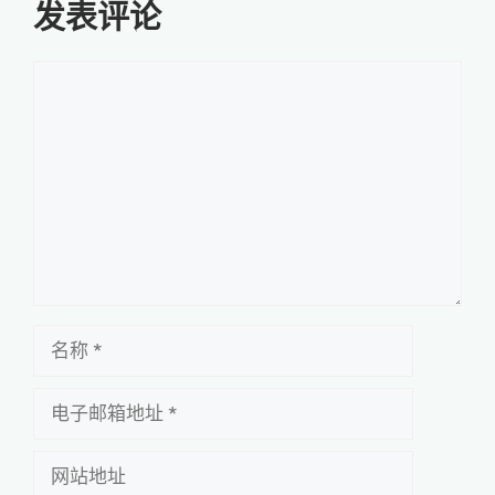
发表评论
评
论
名
称
电
子
邮
网
箱
站