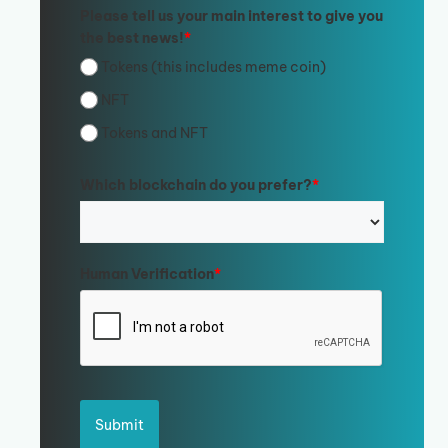
Please tell us your main interest to give you
the best news!
*
Tokens (this includes meme coin)
NFT
Tokens and NFT
Which blockchain do you prefer?
*
Human Verification
*
Submit