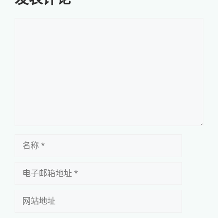
评
论
名
称
电
子
邮
网
箱
站
地