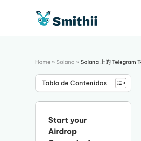
跳
至
内
容
Home
»
Solana
»
Solana 上的 Telegram T
Tabla de Contenidos
Start your
Airdrop