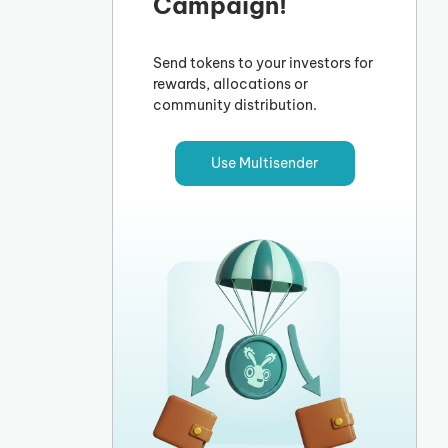
Campaign!
Send tokens to your investors for
rewards, allocations or
community distribution.
Use Multisender