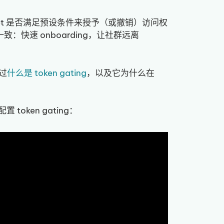
allet 是否满足预设条件来授予（或撤销）访问权
致：快速 onboarding，让社群远离
过
什么是 token gating
，以及它为什么在
token gating：