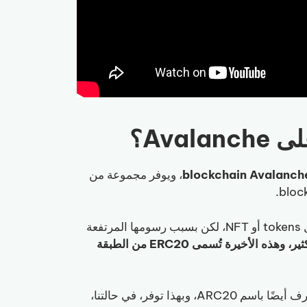
، ويوفر مجموعة من
Ethereum هي أول blockchain تدعم وجود أصول رقمية مثل tokens أو NFT، لكن بسبب رسومها المرتفعة
blockchains جديدة تنسخ معاييرها لكن برسوم أقل بكثير، وهذه الأخيرة تُسمى ERC20 من الطبقة
blockchain Avalanche هي ERC20 من الطبقة الثانية، وتُعرف أيضًا باسم ARC20، وبهذا توفر، في حالتنا،