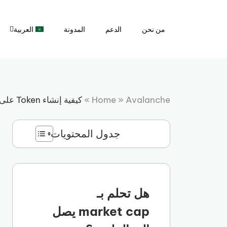
نتقل
لى
من نحن
الدعم
المدونة
العربية
لمحتوى
Avalanche
»
Home
»
كيفية إنشاء Token على Avalanche
جدول المحتويات
هل تحلم بـ
market cap يصل