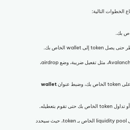
إلى wallet الخاص بك.
إذا أردت، يمكنك استخدام خيارات متقدمة عند إنشاء Avalanche Token، مثل تفعيل ضريبة، وضع airdrop،
toke الخاص بك، وضبط عنوان
wallet
 تقوم بتعطيله.
والـ bots على liquidity pool الخاص بـ token، حيث سيحدد