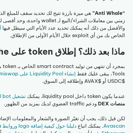
“Anti Whale”
والأفضل من ذلك أنه يمكنك تحديد عدد الأيام التي سيظل فيها
آلي
الخاص بك من أي exploit خلال الأيام الأولى من الإطلاق.
ماذا بعد ذلك؟ إطلاق token على Avalanche
Tools، يبقى عليك فقط
إنشاء Liquidity Pool على Uniswap
$USDC أو $AVAX وإطلاقه إلى السوق.
عندما يكون token داخل liquidity pool، يمكنك
تشغيل bot للـ volume على Avax
منصات DEX
ودعم traffic العضوي لديك بمزيد من الظهور.
لكن قبل ذلك، يجب أن تغيّر الصورة والشعار والمعلومات الإضافية لـ token الخاص بك، وهو ما تقوم
Avascan
. يمكنك اتباع