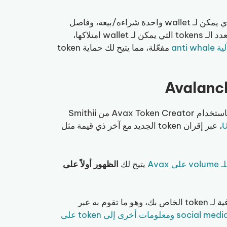
هي ميزة بارزة تتيح لك تحديد سقف للمبلغ الذي يمكن لـ wallet واحدة شراءه/بيعه، وفاصل
زمني بين معاملات الشراء/البيع لـ wallet واحدة، وحد أقصى لعدد الـ tokens التي يمكن لـ wallet امتلاكها،
ة anti whale
مفعّلة، مما يتيح لك حماية token
بمجرد أن تنتهي من توليد smart contract الخاص بـ token باستخدام Avax Token Creator من Smithii
، عبر إقران token الجديد مع آخر ذي قيمة مثل
يتيح لك
الظهور أولاً على
 به عبر
دليلنا حول كيفية إضافة logo وروابط social media ومعلومات أخرى إلى token على