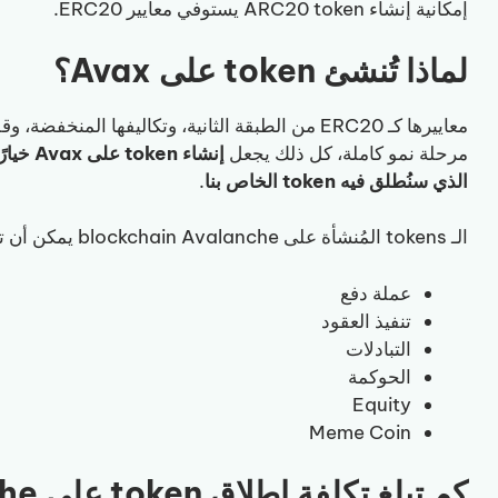
إمكانية إنشاء ARC20 token يستوفي معايير ERC20.
لماذا تُنشئ token على Avax؟
معاييرها كـ ERC20 من الطبقة الثانية، وتكاليفها الم
مرحلة نمو كاملة، كل ذلك يجعل
الذي سنُطلق فيه token الخاص بنا
.
الـ tokens المُنشأة على blockchain Avalanche يمكن أن تكون مفيدة لأشياء كثيرة، ومن أبرزها:
عملة دفع
تنفيذ العقود
التبادلات
الحوكمة
Equity
Meme Coin
كم تبلغ تكلفة إطلاق token على Avalanche؟