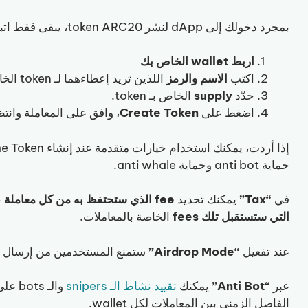
بمجرد دخولك إلى dApp لنشر token ARC20، يبقى فقط اتباع الخطوات التالية:
اربط wallet الخاص بك
اكتب
الاسم والرمز
اللذين تريد إعطاءهما لـ token الخاص بك.
حدّد
supply
الخاص بـ token.
اضغط على
Create Token
، وافق على المعاملة وانتظر حتى يصل token 
حماية anti bot وحماية anti whale.
في
“Tax”
يمكنك تحديد
fee الذي ستحتفظ به من كل معاملة
على n
التي ستستقبل تلك fees
الخاصة بالمعاملات.
عند تفعيل
“Airdrop Mode”
ستمنع المستخدمين من إرسال أو تداول token الخاص بك حتى
عبر
“Anti Bot”
يمكنك
تقييد نشاط الـ snipers
الفاصل الزمني بين المعاملات لكل wallet.