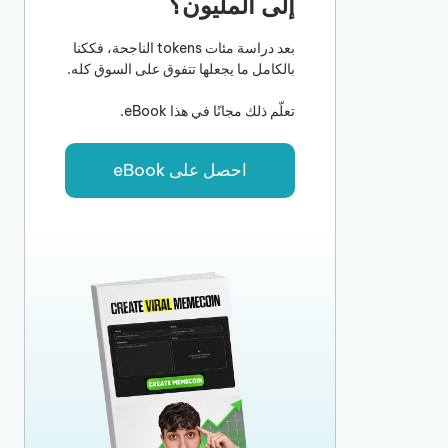
إلى المليون؟
بعد دراسة مئات tokens الناجحة، فككنا
بالكامل ما يجعلها تتفوق على السوق كله.
تعلّم ذلك مجانًا في هذا eBook.
احصل على eBook