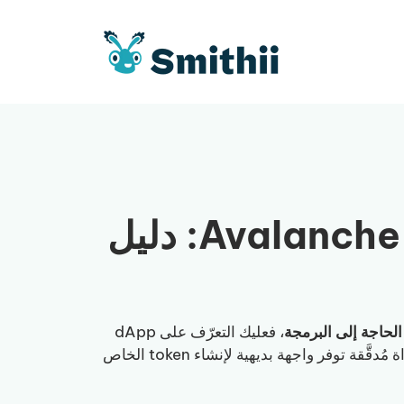
كيفية إنشاء Token على Avalanche: دليل
، فعليك التعرّف على dApp
الخاصة بنا. إنها Avalanche Token Creator من Smithii، أداة مُدقَّقة توفر واجهة بديهية لإنشاء token الخاص