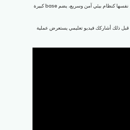
بفضل وراثتها لضمانات الأمان من ERC20، تُقدِّم Avalanche نفسها كنظام بيئي آمن وسريع، يضم base كبيرة
 قبل ذلك أشاركك فيديو تعليمي يستعرض عملية