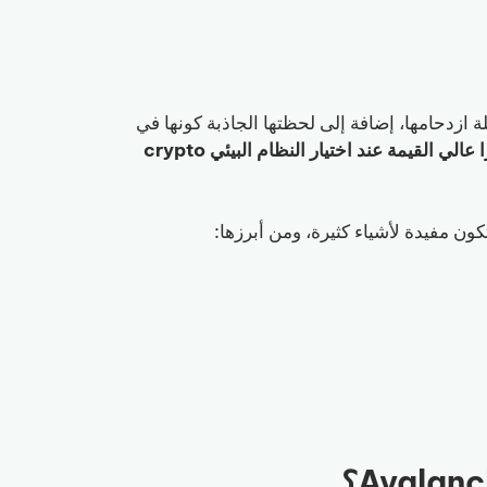
نخفضة، وقلة ازدحامها، إضافة إلى لحظتها الجاذبة كونها في
إنشاء token على Avax خيارًا عالي القيمة عند اختيار النظام البيئي crypto