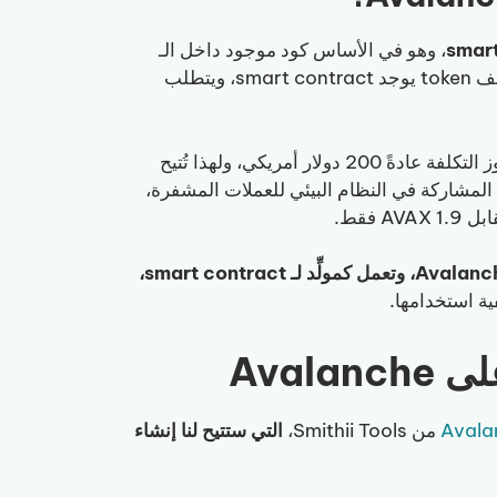
، وهو في الأساس كود موجود داخل الـ
blockchain كـ base لأصل رقمي معين، في حالتنا token. خلف token يوجد smart contract، ويتطلب
، إذ تتجاوز التكلفة عادةً 200 دولار أمريكي، ولهذا تُتيح
ونية التي تقدمها مجموعة أدوات Smithii للجميع المشاركة في النظام البيئي للعملات المشفرة،
dApp التي سنستخدمها تُسمى Avalanche Token Creator، وتعمل كمولِّد لـ smart contract،
ية استخدامها.
Avala
من Smithii Tools،
التي ستتيح لنا إنشاء