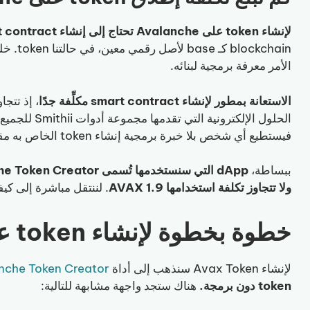
لإنشاء token على Avalanche تحتاج إلى إنشاء smart contract
الأمر معرفة برمجية لبنائه.
الاستعانة بمطور لإنشاء smart contract مكلِّفة جدًا
الحلول الإلكتر
فيستطيع أي شخص بلا خبرة برمجية إنشاء token الخاص به مقابل 1.9 AVAX فقط.
ببساطة،
ولا تتجاوز تكلفة استخدامها 1.9 AVAX
. لننتقل مباشرة إلى كيف
خطوة بخطوة لإنشاء token على Avalanche
لإنشاء Avax Token سنذهب إلى أداة
nche Token Creator
token دون برمجة.
هناك ستجد واجهة مشابهة للتالية: