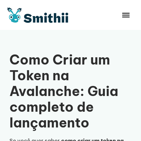
Pular
para
o
conteúdo
Como Criar um
Token na
Avalanche: Guia
completo de
lançamento
Se você quer saber
como criar um token na