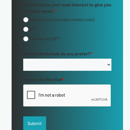
Please tell us your main interest to give you
the best news!
*
Tokens (this includes meme coin)
NFT
Tokens and NFT
Which blockchain do you prefer?
*
Human Verification
*
Submit