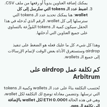
يمكنك إضافة العناوين يدوياً أو رفعها من ملف CSV.
اضبط عدد الـ tokens التي ستُرسل إلى كل
wallet
: هنا يمكنك تحديد عدد الـ tokens التي
سترسلها إلى كل wallet. الرقم الذي تُدخله في هذا
الحقل سيكون كمية الـ tokens المُوزَّعة بالتساوي
على جميع العناوين التي أدخلتها.
وهذا كل شيء، كل ما عليك فعله هو الضغط على تنفيذ
airdrop وستستغرق الأداة بعض الوقت لإتمام الإرسالات
إلى جميع الـ wallets.
كم تكلفة عمل airdrop على
Arbitrum
تُحتسب التكلفة بناءً على عدد الـ wallets وكمية الـ tokens
التي ترسلها. وتتضمن معادلة توضح لك التكلفة لكل wallet،
وهي في هذه الحالة
0.0001 ETH لكل wallet بالإضافة
إلى تكلفة الـ gas.