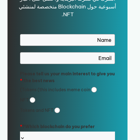
أسبوعية حول Blockchain متخصصة لمنشئي
NFT.
Please tell us your main interest to give you
*
the best news!
Tokens (this includes meme coin)
NFT
Tokens and NFT
*
Which blockchain do you prefer?