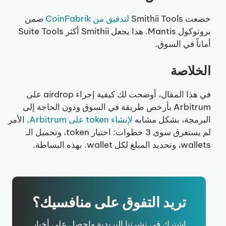
خضعت Smithii Tools
لتدقيق من CoinFabrik
ضمن
بروتوكول Mantis. هذا يجعل Smithii أكثر Suite Tools
أماناً في السوق.
الخلاصة
في هذا المقال، أوضحت لك كيفية إجراء airdrop على
Arbitrum بأرخص طريقة في السوق ودون الحاجة إلى
البرمجة، بشكل مشابه
لإنشاء token على Arbitrum
. الأمر
لم يستغرق سوى 3 خطوات: اختيار token، وتحميل الـ
wallets، وتحديد المبلغ لكل wallet. بهذه البساطة.
تريد التفوق على منافسيك؟
اشترك في نشرتنا البريدية واحصل على أخبار