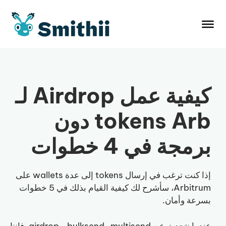
نتقل
لى
لمحتوى
كيفية عمل Airdrop لـ
tokens Arb دون
برمجة في 4 خطوات
إذا كنت ترغب في إرسال tokens إلى عدة wallets على
Arbitrum، سأشرح لك كيفية القيام بذلك في 5 خطوات
بسرعة وأمان.
عندما نتحدث عن multisend وbulksend و airdrop، فإننا