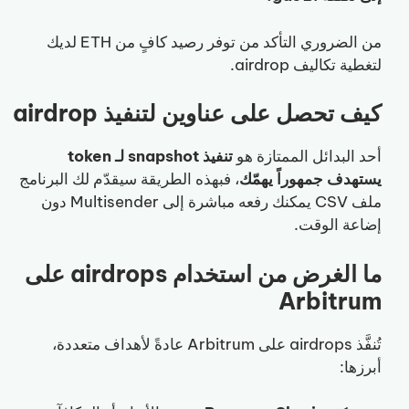
من الضروري التأكد من توفر رصيد كافٍ من ETH لديك
لتغطية تكاليف airdrop.
كيف تحصل على عناوين لتنفيذ airdrop
أحد البدائل الممتازة هو
تنفيذ snapshot لـ token
يستهدف جمهوراً يهمّك
، فبهذه الطريقة سيقدّم لك البرنامج
ملف CSV يمكنك رفعه مباشرة إلى Multisender دون
إضاعة الوقت.
ما الغرض من استخدام airdrops على
Arbitrum
تُنفَّذ airdrops على Arbitrum عادةً لأهداف متعددة،
أبرزها: