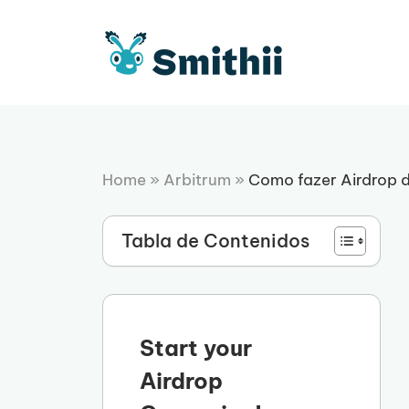
Pular
para
o
conteúdo
Home
»
Arbitrum
»
Como fazer Airdrop 
Tabla de Contenidos
Start your
Airdrop