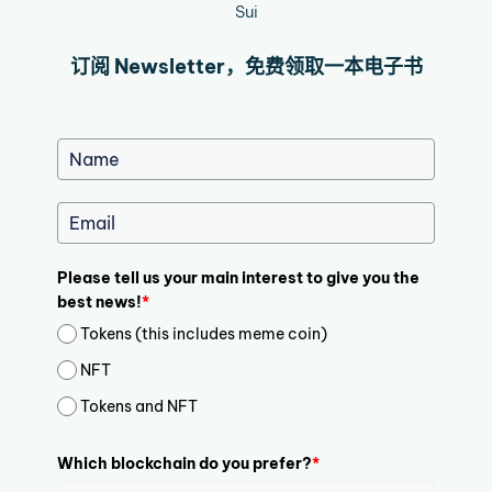
Sui
订阅 Newsletter，免费领取一本电子书
Please tell us your main interest to give you the
best news!
*
Tokens (this includes meme coin)
NFT
Tokens and NFT
Which blockchain do you prefer?
*