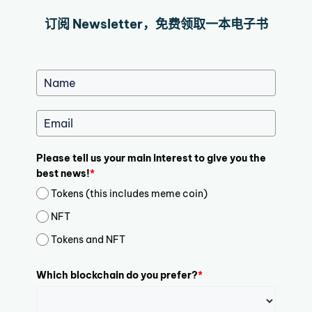
订阅 Newsletter，免费领取一本电子书
Please tell us your main interest to give you the
best news!
*
Tokens (this includes meme coin)
NFT
Tokens and NFT
Which blockchain do you prefer?
*