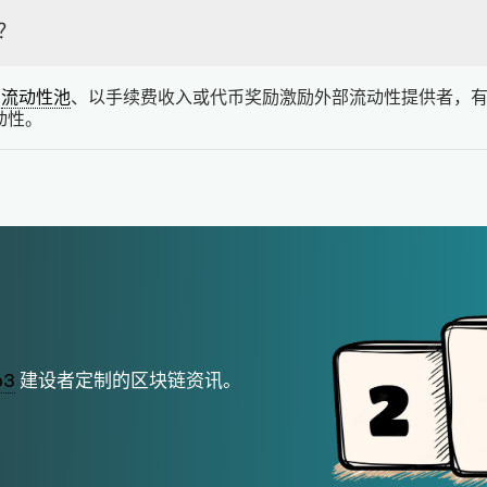
？
X
流动性池
、以手续费收入或代币奖励激励外部流动性提供者，
动性。
b3
建设者定制的区块链资讯。