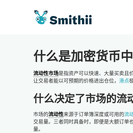
跳
至
内
容
什么是加密货币中
流动性市场
是指资产可以快速、大量买卖且
让交易者能以可预期的价格进出仓位，
滑点
什么决定了市场的流
市场的
流动性
来源于订单簿深度或可用的
流
交易量。三者同时具备时，即便是大额订单
量。