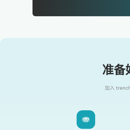
准备
加入 tren