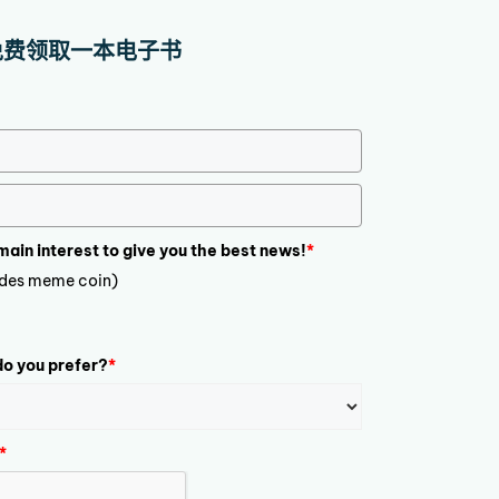
r，免费领取一本电子书
 main interest to give you the best news!
*
ludes meme coin)
o you prefer?
*
*