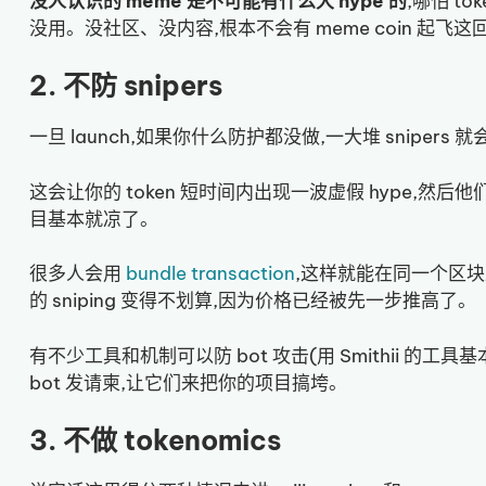
没人认识的 meme 是不可能有什么大 hype 的
,哪怕 to
没用。没社区、没内容,根本不会有 meme coin 起飞这
2. 不防 snipers
一旦 launch,如果你什么防护都没做,一大堆 snipers
这会让你的 token 短时间内出现一波虚假 hype,然
目基本就凉了。
很多人会用
bundle transaction
,这样就能在同一个区
的 sniping 变得不划算,因为价格已经被先一步推高了。
有不少工具和机制可以防 bot 攻击(用 Smithii 的
bot 发请柬,让它们来把你的项目搞垮。
3. 不做 tokenomics