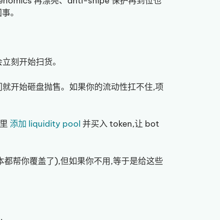
kenomics 再漂亮、anti-snipe 保护再到位也
回事。
 就会立刻开始扫货。
后他们就开始砸盘抛售。如果你的流动性扛不住,项
块里
添加 liquidity pool
并买入 token,让 bot
工具基本都帮你覆盖了),但如果你不用,等于是给这些