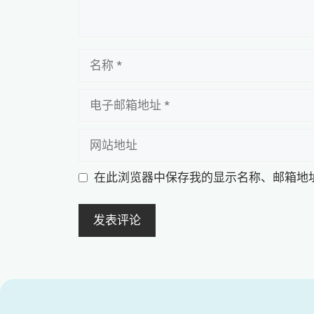
名
称
电
子
邮
网
箱
站
地
地
在此浏览器中保存我的显示名称、邮箱地
址
址