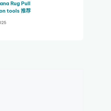
ana Rug Pull
ion tools 推荐
025