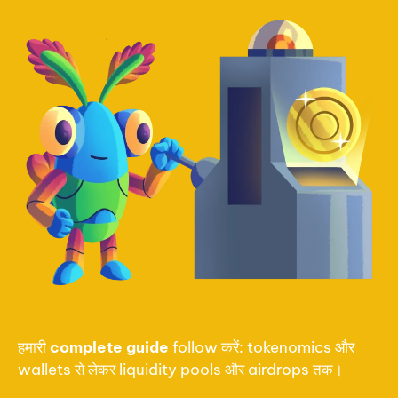
हमारी
complete guide
follow करें: tokenomics और
wallets से लेकर liquidity pools और airdrops तक।