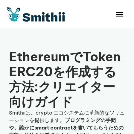
コ
ン
テ
ン
ツ
へ
ス
EthereumでToken
キ
ッ
ERC20を作成する
プ
方法:クリエイター
向けガイド
Smithiiは、crypto エコシステムに革新的なソリュ
ーションを提供します。
プログラミングの手間
や、誰かにsmart contractを書いてもらうための