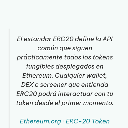
El estándar ERC20 define la API
común que siguen
prácticamente todos los tokens
fungibles desplegados en
Ethereum. Cualquier wallet,
DEX o screener que entienda
ERC20 podrá interactuar con tu
token desde el primer momento.
Ethereum.org · ERC-20 Token