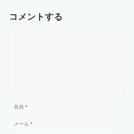
コメントする
コ
メ
ン
ト
名
前
メ
ー