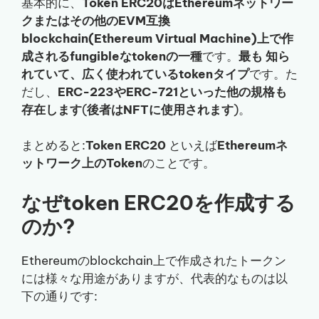
基本的に、
Token ERC20はEthereumネットワー
クまたはその他のEVM互換
blockchain(Ethereum Virtual Machine)上で作
成されるfungibleなtokenの一種
です。
最も
知ら
れていて、
広く
使われているtokenタイプ
です。た
だし、
ERC-223やERC-721といった他の規格も
存在します
(
後者はNFTに使用されます
)。
まとめると:
Token ERC20
といえば
Ethereumネ
ットワーク上のToken
のことです。
なぜtoken ERC20を作成する
のか?
Ethereumのblockchain上で作成されたトークン
には様々な用途がありますが、代表的なものは以
下の通りです: