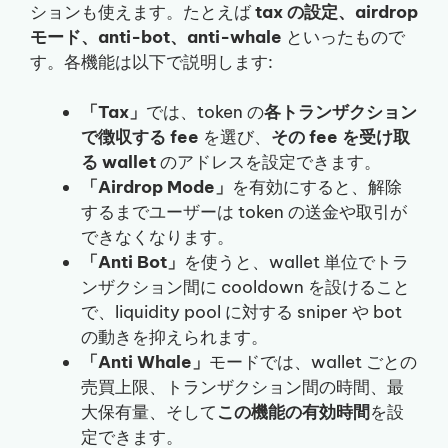
ションも使えます。たとえば
tax の設定、airdrop
モード、anti-bot、anti-whale
といったもので
す。各機能は以下で説明します:
「Tax」
では、token の
各トランザクション
で徴収する fee
を選び、
その fee を受け取
る wallet
のアドレスを設定できます。
「Airdrop Mode」
を有効にすると、解除
するまでユーザーは token の送金や取引が
できなくなります。
「Anti Bot」
を使うと、wallet 単位でトラ
ンザクション間に cooldown を設けること
で、liquidity pool に対する sniper や bot
の動きを抑えられます。
「Anti Whale」
モードでは、wallet ごとの
売買上限、トランザクション間の時間、最
大保有量、そして
この機能の有効時間
を設
定できます。