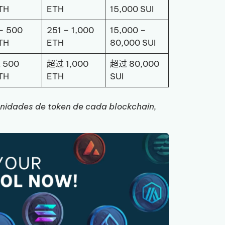
TH
ETH
15,000 SUI
 – 500
251 – 1,000
15,000 –
TH
ETH
80,000 SUI
 500
超过 1,000
超过 80,000
TH
ETH
SUI
unidades de token de cada blockchain,