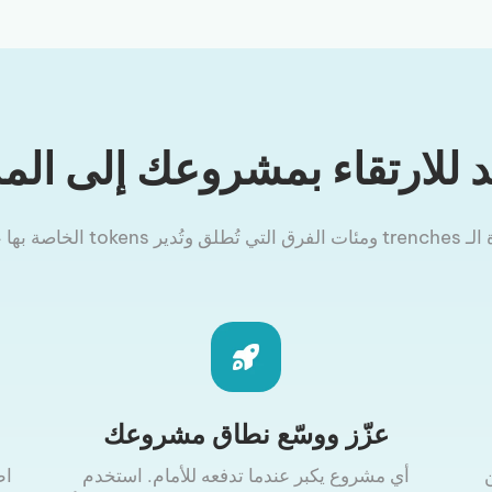
للارتقاء بمشروعك إلى الم
اصة بها على Smithii.
عزّز ووسّع نطاق مشروعك
أي مشروع يكبر عندما تدفعه للأمام. استخدم
اط