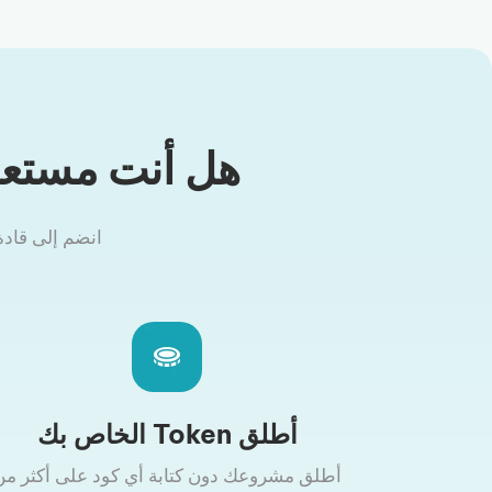
هل أنت مستعد 
انضم إلى قادة الـ trenches ومئات الفرق التي تُطلق وتُدير tokens الخ
أطلق Token الخاص بك
أطلق مشروعك دون كتابة أي كود على أكثر من