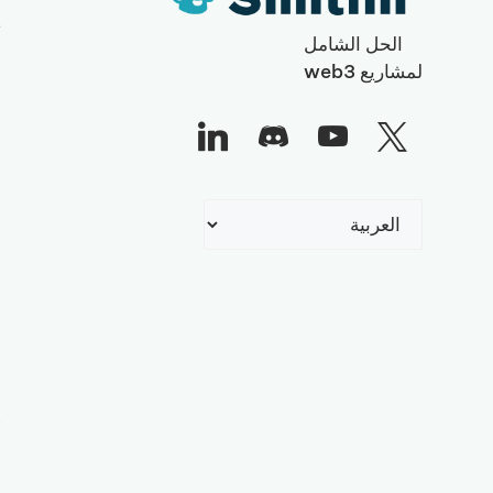
ت
الحل الشامل
ا
لمشاريع web3
ا
خ
ا
أ
اختر
ا
لغة
s
a
m
n
e
n
e