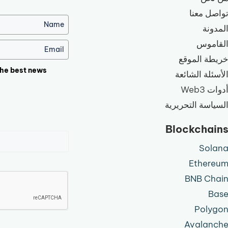
واصل معنا
لمدونة
لقاموس
ريطة الموقع
the best news!
لأسئلة الشائعة
دوات Web3
لسياسة التحريرية
Blockchain
Solan
Ethereu
BNB Chai
Bas
Polygo
Avalanch