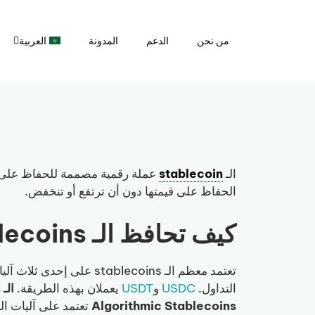
نتقل
لى
من نحن
الدعم
المدونة
العربية
لمحتوى
الـ
stablecoin
الحفاظ على قيمتها دون أن ترتفع أو تنخفض.
كيف تحافظ الـ Stablecoins على الـ Peg
تعتمد معظم الـ stablecoins على إحدى ثلاث آليات.
التداول.
USDC
و
USDT
يعملان بهذه الطريقة.
الـ Stablecoins المدعومة بالكريبتو
Algorithmic Stablecoins
تعتمد على آليات ال