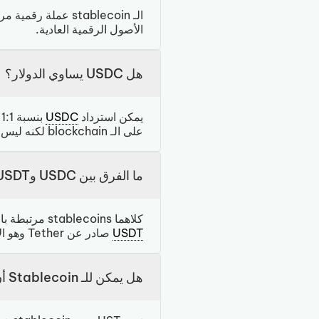
الـ stablecoin عم
الأصول الرقمية العادية.
هل USDC يساوي الدولار؟
يمكن استرداد
USDC
على الـ blockchain لكنه ليس عملة قانونية، ويعتمد على ملاءة Circle المالية.
ما الفرق بين USDC وUSDT؟
كلاهما stablecoins مرتبطة بالدولار، لكنهما صادران عن شركتين مختلفتين. USDC صادر عن Circle ويُعدّ الأكثر شفافية عموماً.
USDT
صادر عن Tether وهو الأكبر من حيث
هل يمكن للـ Stablecoin أن يفقد الـ Peg؟