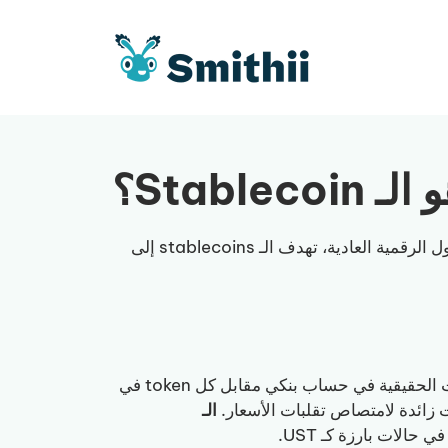
Stablecoin؟
عملة رقمية مصممة للحفاظ على قيمة ثابتة، مرتبطة في الغالب بالدولار الأمريكي. على عكس الأصول الرقمية العادية، تهدف الـ stablecoins إلى
تحتفظ بما يعادل الدولارات الحقيقية في حساب بنكي مقابل كل token في
زائدة لامتصاص تقلبات الأسعار.
الـ
لات بارزة كـ UST.