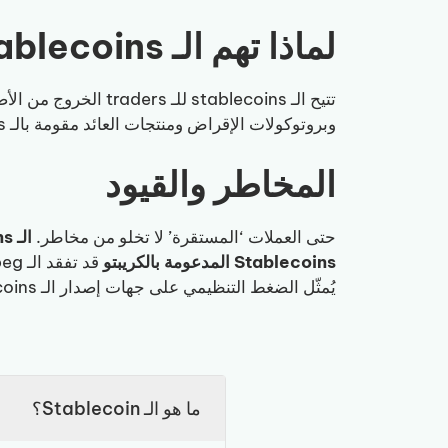
لماذا تهم الـ Stablecoins في عالم الكريبتو
تتيح الـ stablecoins للـ traders الخروج من الأصول المتقلبة دون مغادرة الـ blockchain. وهي الوحدة الأساسية للحساب في DeFi: معظم
وبروتوكولات الإقراض ومنتجات العائد مقومة بالـ stablecoins. كما تتيح للمستخدمين الاحتفاظ بقيمة مكافئة للدولار on-chain دون الحاجة إلى حساب بنكي.
المخاطر والقيود
حتى العملات ‘المستقرة’ لا تخلو من مخاطر.
الـ Stablecoins المدعومة بـ Fiat
Stablecoins المدعومة بالكريبتو
قد تفقد الـ peg إذا انخفضت قيمة الضمانات بشكل حاد.
يُمثّل الضغط التنظيمي على جهات إصدار الـ stablecoins مخاطرة مستمرة.
ما هو الـ Stablecoin؟