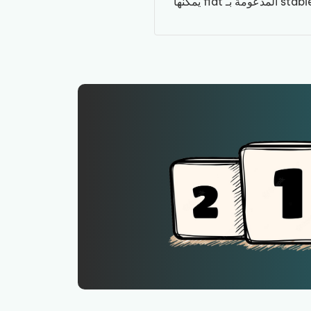
نعم. UST، وهو stablecoin خوارزمي بارز، انهار إلى ما يقارب الصفر في عام 2022. حتى الـ stablecoins المدعومة بـ fiat يمكنها