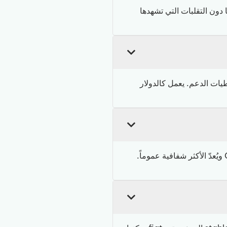
ها دون التقلبات التي تشهدها
لمُصدِرة Circle، التي تحتفظ باحتياطيات الدعم. يعمل كالدولار