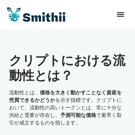
コ
ン
テ
ン
ツ
へ
ス
クリプトにおける流
キ
ッ
動性とは？
プ
流動性とは、
価格を大きく動かすことなく資産を
売買できるかどうか
を示す指標です。クリプトに
おいて、流動性の高いトークンとは、常に十分な
供給と需要が存在し、
予測可能な価格
で素早く取
引が成立するものを指します。