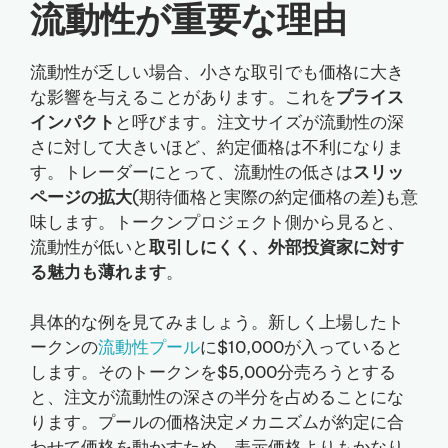
流動性が重要な理由
流動性が乏しい場合、小さな取引でも価格に大き
な影響を与えることがあります。これを
プライス
インパクト
と呼びます。注文サイズが流動性の深
さに対して大きいほど、約定価格は不利になりま
す。トレーダーにとって、流動性の低さは
スリッ
ページの拡大
(期待価格と実際の約定価格の差)も意
味します。トークンプロジェクト側から見ると、
流動性が低いと
取引しにくく、外部投資家に対す
る魅力も薄れます
。
具体的な例を見てみましょう。新しく上場したト
ークンの
流動性プール
に$10,000が入っていると
します。そのトークンを$5,000分売ろうとする
と、注文が流動性の深さの半分を占めることにな
ります。プールの価格決定メカニズムが約定に合
わせて価格を動かすため、表示価格よりもかなり