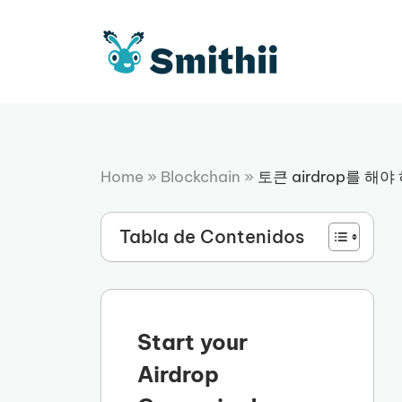
컨
텐
츠
로
건
너
뛰
기
Home
»
Blockchain
»
토큰 airdrop를 해야
Tabla de Contenidos
Start your
Airdrop