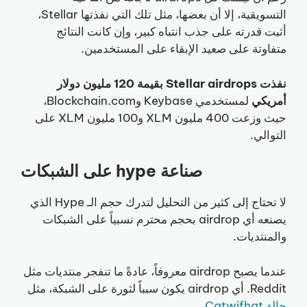
التسويقية، إلا أن بعضها، مثل تلك التي نفذتها Stellar،
أثبت قدرته على جذب انتباه كبير، وإن كانت النتائج
متفاوتة على صعيد الإبقاء على المستخدمين.
نفذت Stellar airdrops بقيمة 120 مليون دولار
أمريكي
لمستخدمي Keybase وBlockchain.com،
حيث وزعت 400 مليون XLM و100 مليون XLM على
التوالي.
صناعة hype على الشبكات
لا تحتاج إلى كثير من التحليل لتدرك حجم الـ Hype الذي
يصنعه أي airdrop بحجم محترم نسبياً على الشبكات
والمنتديات.
عندما يصبح airdrop معروفاً، عادةً ما تنفجر منتديات مثل
Reddit. أي airdrop يكون سبباً لثورة على الشبكة، مثل
حالة Catwifhat
.