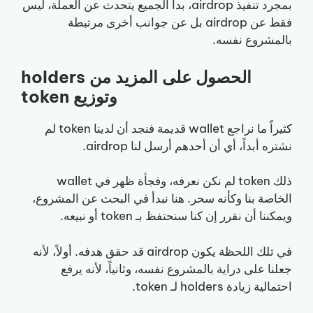
بمجرد تنفيذ airdrop، بدأ الجميع يتحدث عن العملة، ليس
فقط عن airdrop بل عن جوانب أخرى مرتبطة
بالمشروع نفسه.
الحصول على المزيد من holders
وتوزيع token
كثيراً ما نراجع wallet قديمة فنجد أن لدينا token لم
نشتره أبداً، أي أن أحدهم أرسل لنا airdrop.
ذلك token لم نكن نعرفه، وفجأة ظهر في wallet
الخاصة بنا وكأنه سحر. هنا نبدأ في البحث عن المشروع،
ويمكننا أن نقرر إن كنا سنحتفظ بـ token أو نبيعه.
في تلك اللحظة يكون airdrop قد حقق هدفه. أولاً، لأنه
جعلنا على دراية بالمشروع نفسه، وثانياً، لأنه يرفع
احتمالية زيادة holders لـ token.