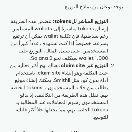
يوجد نوعان من نماذج التوزيع:
التوزيع المباشر للtokens:
تتضمن هذه الطريقة
إرسال tokens مباشرةً إلى wallets المستلمين.
رغم بساطتها، فإن تكلفة wallet يمكن أن ترتفع
بسرعة، خصوصاً إذا كنت تستهدف عدداً كبيراً من
المستخدمين. على سبيل المثال، التوزيع على
1,000 wallet سيكلف نحو 2 Solana.
التوزيع عبر claim site:
هناك نهج أكثر فعالية من
حيث التكلفة وهو إنشاء claim site. باستخدام
أداة بدون كود مثل Smithii، يمكنك إنشاء موقع
يطالب من خلاله المستخدمون بـ tokens الخاصة
بهم. تقلل هذه الطريقة من التكاليف، إذ يدفع
المستخدمون رسوم المعاملات عند المطالبة بـ
tokens الخاصة بهم، مما يجعلها حلاً أكثر قابلية
للتوسع.