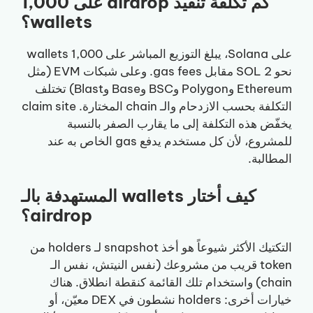
كم تكلفة تنفيذ airdrop على 1,000
wallets؟
على Solana، يبلغ التوزيع المباشر على 1,000 wallets
نحو 2 SOL مقابل gas fees. وعلى شبكات EVM (مثل
Ethereum وPolygon وBSC وBase وBlast) تختلف
التكلفة بحسب الازدحام والـ chain المختارة. claim site
يخفّض هذه التكلفة إلى ما يقارب الصفر بالنسبة
للمشروع، لأن كل مستخدم يدفع gas الخاص به عند
المطالبة.
كيف أختار wallets المستهدفة بالـ
airdrop؟
التكتيك الأكثر شيوعاً هو أخذ snapshot لـ holders من
token قريب من مشروعك (نفس النيتش، نفس الـ
chain) واستخدام تلك القائمة كنقطة انطلاق. هناك
خيارات أخرى: holders نشطون في DEX معيّن، أو