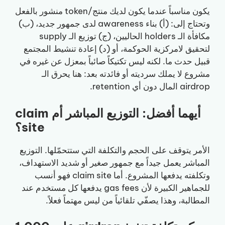
يكون مناسباً عندما يكون لديك منتج/token منشور بالفعل
وتحتاج إلى: (أ) بناء awareness لدى جمهور جديد، (ب)
مكافأة الـ holders الحاليين، (ج) توزيع الـ supply
لتحقيق لامركزية الحوكمة، أو (د) إعادة تنشيط المجتمع
قبيل حدث ما. لكنه ليس تكتيكاً صائباً بمعزل عن غيره في
مشروع لا يملك سرديته أو فائدته بعد: هنا يحرق الـ
airdrop المال دون أي retention.
أيهما أفضل: التوزيع المباشر أم claim
site؟
الأمر يتوقف على الحجم والتكلفة التي ستتحمّلها. التوزيع
المباشر يعمل جيداً مع جمهور صغير أو شديد الاستهداف،
وتكلفته يدفعها المشروع. أما claim site فهو أنسب
للجماهير الكبيرة لأن gas fees يدفعها كل مستخدم عند
المطالبة، وهذا يصفّي تلقائياً من ليس مهتماً فعلاً.