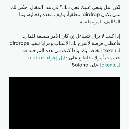
لكن، هل ينبغي عليك فعل ذلك؟ في هذا المقال أحكي لك
متى يكون airdrop منطقياً، وكيف تنفذه بفعالية، وما
التكاليف المرتبطة به.
إذا كنت لا تزال تتساءل إن كان الأمر مضيعة للمال،
فأعطني فرصة لأشرح لك الأسباب ومزايا تنفيذ airdrops
لـ token الخاص بك. وإذا كنت في هذه المرحلة قد
حسمت أمرك، فاطلع على
دليل إجراء airdrop
للtokens
على Solana.