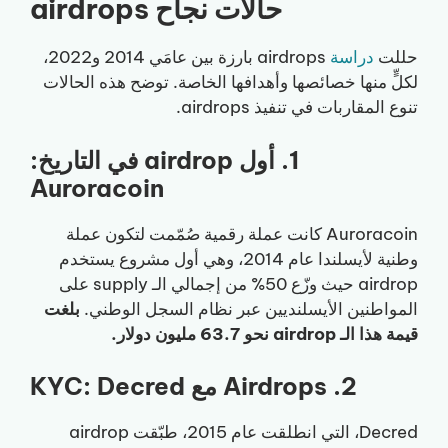
حالات نجاح airdrops
حللت
دراسة
airdrops بارزة بين عامَي 2014 و2022،
لكلٍّ منها خصائصها وأهدافها الخاصة. توضح هذه الحالات
تنوع المقاربات في تنفيذ airdrops.
1. أول airdrop في التاريخ:
Auroracoin
Auroracoin كانت عملة رقمية صُمّمت لتكون عملة
وطنية لأيسلندا عام 2014، وهي أول مشروع يستخدم
airdrop حيث وزّع 50% من إجمالي الـ supply على
المواطنين الأيسلنديين عبر نظام السجل الوطني.
بلغت
قيمة هذا الـ airdrop نحو 63.7 مليون دولار.
2. Airdrops مع KYC: Decred
Decred، التي انطلقت عام 2015، طبّقت airdrop