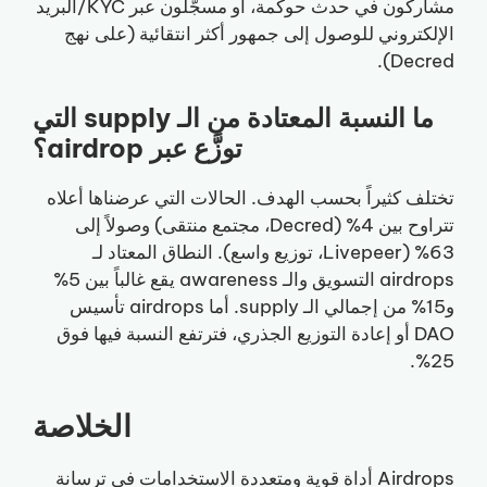
مشاركون في حدث حوكمة، أو مسجّلون عبر KYC/البريد
الإلكتروني للوصول إلى جمهور أكثر انتقائية (على نهج
Decred).
ما النسبة المعتادة من الـ supply التي
توزَّع عبر airdrop؟
تختلف كثيراً بحسب الهدف. الحالات التي عرضناها أعلاه
تتراوح بين 4% (Decred، مجتمع منتقى) وصولاً إلى
63% (Livepeer، توزيع واسع). النطاق المعتاد لـ
airdrops التسويق والـ awareness يقع غالباً بين 5%
و15% من إجمالي الـ supply. أما airdrops تأسيس
DAO أو إعادة التوزيع الجذري، فترتفع النسبة فيها فوق
25%.
الخلاصة
Airdrops أداة قوية ومتعددة الاستخدامات في ترسانة