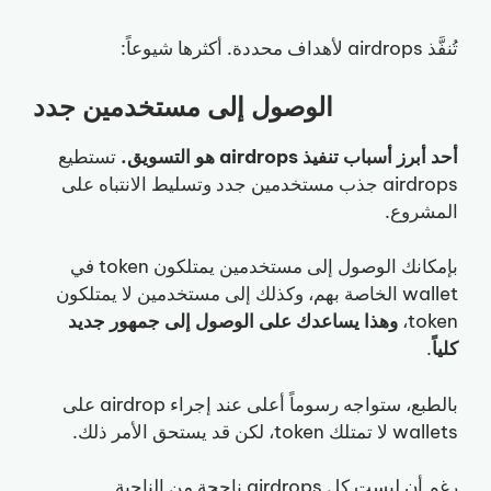
تُنفَّذ airdrops لأهداف محددة. أكثرها شيوعاً:
الوصول إلى مستخدمين جدد
أحد أبرز أسباب تنفيذ airdrops هو التسويق.
تستطيع
airdrops جذب مستخدمين جدد وتسليط الانتباه على
المشروع.
بإمكانك الوصول إلى مستخدمين يمتلكون token في
wallet الخاصة بهم، وكذلك إلى مستخدمين لا يمتلكون
token،
وهذا يساعدك على الوصول إلى جمهور جديد
كلياً
.
بالطبع، ستواجه رسوماً أعلى عند إجراء airdrop على
wallets لا تمتلك token، لكن قد يستحق الأمر ذلك.
رغم أن ليست كل airdrops ناجحة من الناحية