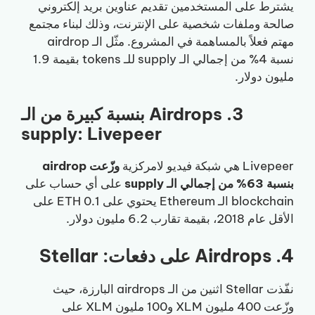
يشترط على المستخدمين تقديم عناوين بريد إلكتروني
صالحة وملفات شخصية على الإنترنت، وذلك لبناء مجتمع
مهتم فعلاً بالمساهمة في المشروع. مثّل الـ airdrop
نسبة 4% من إجمالي الـ supply للـ tokens بقيمة 1.9
مليون دولار.
3. Airdrops بنسبة كبيرة من الـ
supply: Livepeer
Livepeer هي شبكة فيديو لامركزية
وزّعت airdrop
بنسبة 63% من إجمالي الـ supply
على أي حساب على
blockchain الـ Ethereum يحتوي على 0.1 ETH على
الأقل عام 2018، بقيمة تقارب 6.2 مليون دولار.
4. Airdrops على دفعات: Stellar
نفّذت Stellar اثنين من الـ airdrops البارزة، حيث
وزّعت 400 مليون XLM و100 مليون XLM على